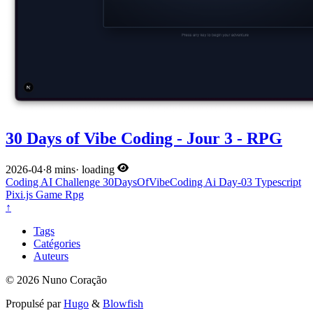
30 Days of Vibe Coding - Jour 3 - RPG
2026-04
·
8 mins
·
loading
Coding
AI
Challenge
30DaysOfVibeCoding
Ai
Day-03
Typescript
Pixi.js
Game
Rpg
↑
Tags
Catégories
Auteurs
© 2026 Nuno Coração
Propulsé par
Hugo
&
Blowfish