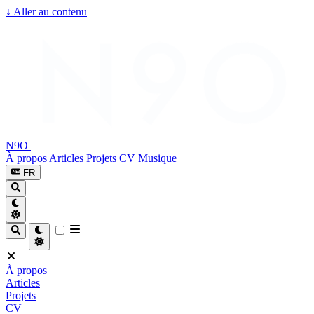
↓
Aller au contenu
N9O
À propos
Articles
Projets
CV
Musique
FR
À propos
Articles
Projets
CV