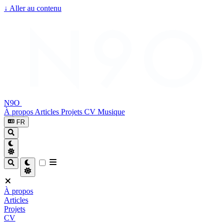
↓
Aller au contenu
N9O
À propos
Articles
Projets
CV
Musique
FR
À propos
Articles
Projets
CV