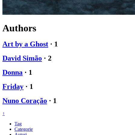
Authors
Art by a Ghost
·
1
David Simão
·
2
Donna
·
1
Friday
·
1
Nuno Coração
·
1
↑
Tag
Categorie
Autori