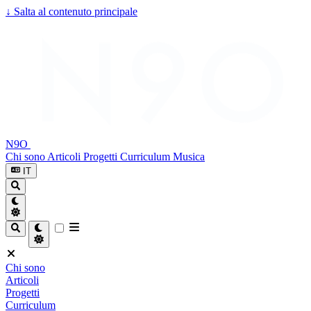
↓
Salta al contenuto principale
N9O
Chi sono
Articoli
Progetti
Curriculum
Musica
IT
Chi sono
Articoli
Progetti
Curriculum