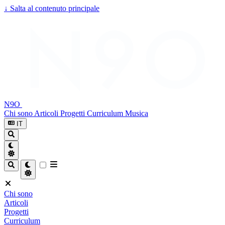
↓
Salta al contenuto principale
N9O
Chi sono
Articoli
Progetti
Curriculum
Musica
IT
Chi sono
Articoli
Progetti
Curriculum