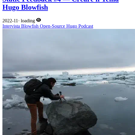
Hugo Blowfish
2022-11
·
loading
Intervista
Blowfish
Open-Source
Hugo
Podcast