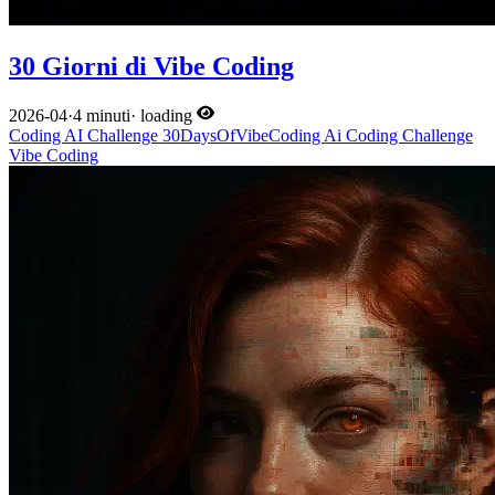
30 Giorni di Vibe Coding
2026-04
·
4 minuti
·
loading
Coding
AI
Challenge
30DaysOfVibeCoding
Ai
Coding
Challenge
Vibe Coding