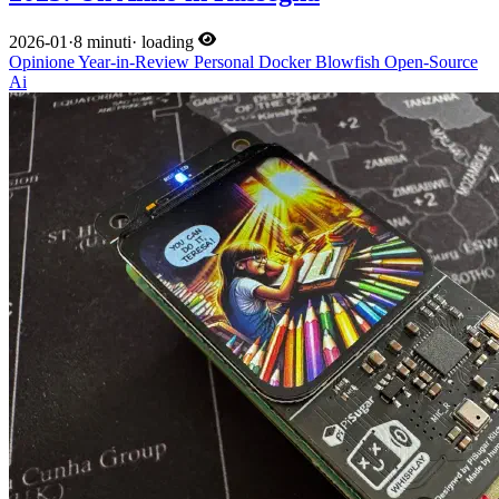
2026-01
·
8 minuti
·
loading
Opinione
Year-in-Review
Personal
Docker
Blowfish
Open-Source
Ai