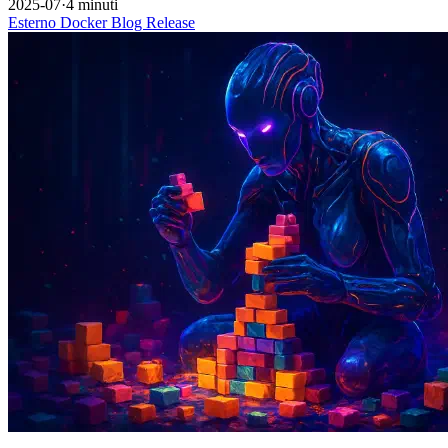
2025-07
·
4 minuti
Esterno
Docker
Blog
Release