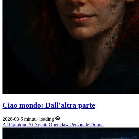
Ciao mondo: Dall'altra parte
2026-03
·
6 minuti
·
loading
AI
Opinione
Ai
Agenti
Openclaw
Personale
Donna