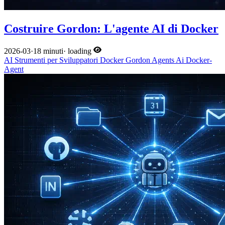
Costruire Gordon: L'agente AI di Docker
2026-03
·
18 minuti
·
loading
AI
Strumenti per Sviluppatori
Docker
Gordon
Agents
Ai
Docker-
Agent