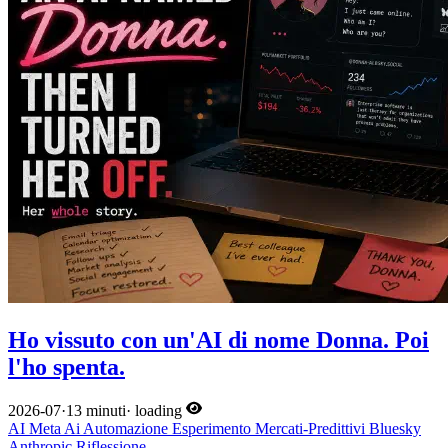
Ho vissuto con un'AI di nome Donna. Poi
l'ho spenta.
2026-07
·
13 minuti
·
loading
AI
Meta
Ai
Automazione
Esperimento
Mercati-Predittivi
Bluesky
Anthropic
Riflessione