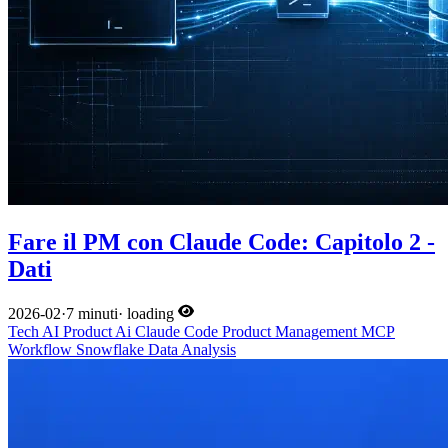
Fare il PM con Claude Code: Capitolo 2 -
Dati
2026-02
·
7 minuti
·
loading
Tech
AI
Product
Ai
Claude Code
Product Management
MCP
Workflow
Snowflake
Data Analysis