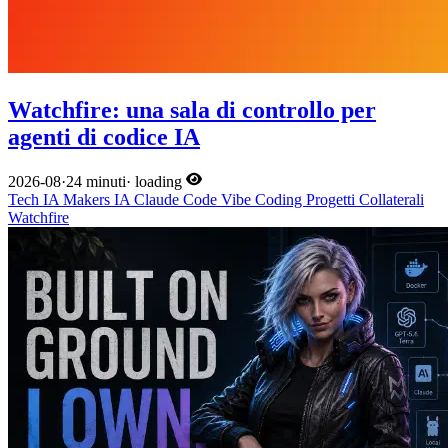
Watchfire: una sala di controllo per
agenti di codice IA
2026-08
·
24 minuti
·
loading
Tech
IA
Makers
IA
Claude Code
Vibe Coding
Progetti Collaterali
Watchfire