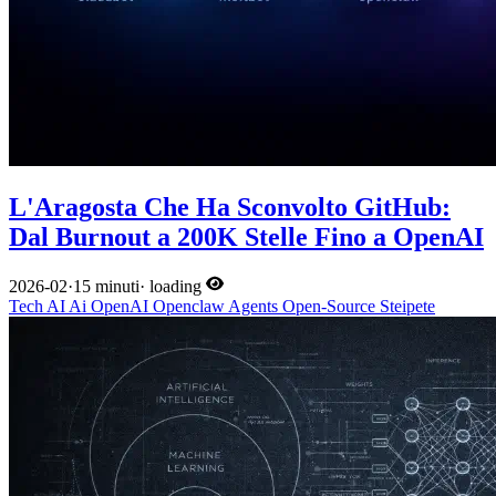
L'Aragosta Che Ha Sconvolto GitHub:
Dal Burnout a 200K Stelle Fino a OpenAI
2026-02
·
15 minuti
·
loading
Tech
AI
Ai
OpenAI
Openclaw
Agents
Open-Source
Steipete