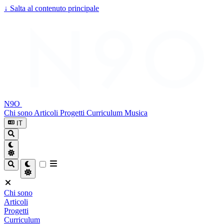
↓
Salta al contenuto principale
N9O
Chi sono
Articoli
Progetti
Curriculum
Musica
IT
Chi sono
Articoli
Progetti
Curriculum