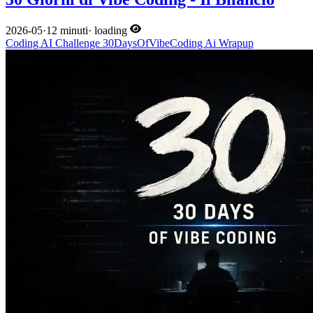
2026-05
·
12 minuti
·
loading
Coding
AI
Challenge
30DaysOfVibeCoding
Ai
Wrapup