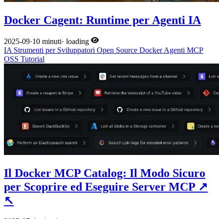
Docker Cagent: Runtime per Agenti IA
2025-09
·
10 minuti
·
loading
IA
Strumenti per Sviluppatori
Open Source
Docker
Agenti
MCP
OSS
Tutorial
Il Docker MCP Catalog: Il Modo Sicuro
per Scoprire ed Eseguire Server MCP
↗
↖