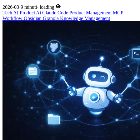
2026-03
·
9 minuti
·
loading
Tech
AI
Product
Ai
Claude Code
Product Management
MCP
Workflow
Obsidian
Granola
Knowledge Management