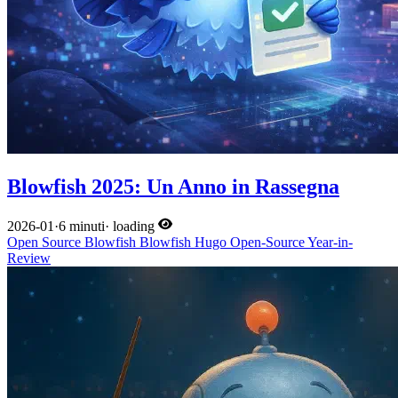
Blowfish 2025: Un Anno in Rassegna
2026-01
·
6 minuti
·
loading
Open Source
Blowfish
Blowfish
Hugo
Open-Source
Year-in-
Review