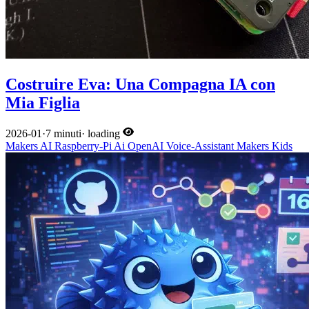
Costruire Eva: Una Compagna IA con
Mia Figlia
2026-01
·
7 minuti
·
loading
Makers
AI
Raspberry-Pi
Ai
OpenAI
Voice-Assistant
Makers
Kids