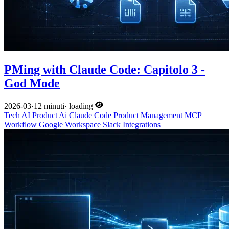
PMing with Claude Code: Capitolo 3 -
God Mode
2026-03
·
12 minuti
·
loading
Tech
AI
Product
Ai
Claude Code
Product Management
MCP
Workflow
Google Workspace
Slack
Integrations