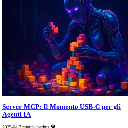
Server MCP: Il Momento USB-C per gli
Agenti IA
2025-04
·
7 minuti
·
loading