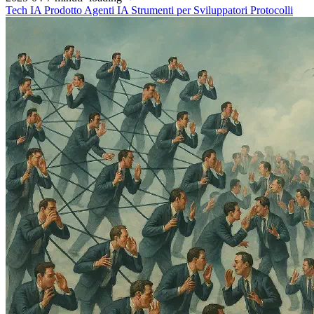
Tech
IA
Prodotto
Agenti IA
Strumenti per Sviluppatori
Protocolli