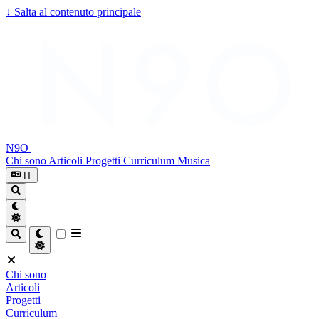
↓
Salta al contenuto principale
N9O
Chi sono
Articoli
Progetti
Curriculum
Musica
IT
Chi sono
Articoli
Progetti
Curriculum