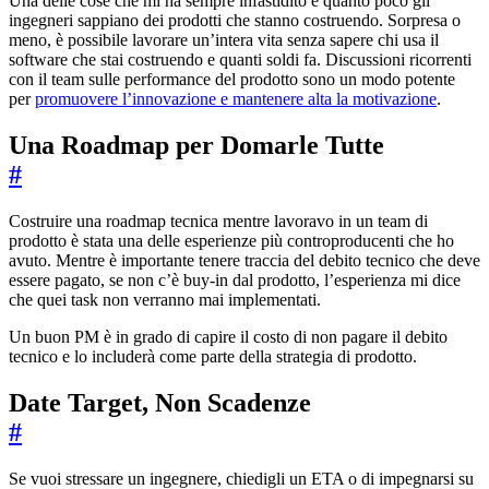
Una delle cose che mi ha sempre infastidito è quanto poco gli
ingegneri sappiano dei prodotti che stanno costruendo. Sorpresa o
meno, è possibile lavorare un’intera vita senza sapere chi usa il
software che stai costruendo e quanti soldi fa. Discussioni ricorrenti
con il team sulle performance del prodotto sono un modo potente
per
promuovere l’innovazione e mantenere alta la motivazione
.
Una Roadmap per Domarle Tutte
#
Costruire una roadmap tecnica mentre lavoravo in un team di
prodotto è stata una delle esperienze più controproducenti che ho
avuto. Mentre è importante tenere traccia del debito tecnico che deve
essere pagato, se non c’è buy-in dal prodotto, l’esperienza mi dice
che quei task non verranno mai implementati.
Un buon PM è in grado di capire il costo di non pagare il debito
tecnico e lo includerà come parte della strategia di prodotto.
Date Target, Non Scadenze
#
Se vuoi stressare un ingegnere, chiedigli un ETA o di impegnarsi su