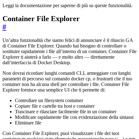
Leggi la documentazione per saperne di più su queste funzionalità.
Container File Explorer
#
Un’altra funzionalità che siamo felici di annunciare è il rilascio GA
di Container File Explorer. Quando hai bisogno di controllare o
sostituire rapidamente i file all’interno di un container, Container File
Explorer ti aiuterà a farlo — e molto altro — direttamente
dall’interfaccia di Docker Desktop.
Non dovrai ricordare lunghi comandi CLI, armeggiare con lunghi
parametri di percorso sul comando docker cp, o frustrarti che il tuo
container non ha alcuna shell per controllare i file. Container File
Explorer fornisce una semplice UI che ti permette di:
Controllare un filesystem container
Copiare file e cartelle tra host e container
Trascinare e rilasciare facilmente file in un container
Modificare rapidamente file con evidenziazione della sintassi
Eliminare file
Con Container File Explorer, puoi visualizzare i file dei tuoi
container in qualsiasi stato (fermato/in esecuzione/in pausa/…) e per