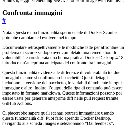
BuildKit, leggi “Generating SBOMs for Your Image with BuildKit.”
Confronta immagini
#
Nota: Questa è una funzionalità sperimentale di Docker Scout e
potrebbe cambiare ed evolvere nel tempo.
Documentare retrospettivamente le modifiche fatte per affrontare un
problema di sicurezza dopo aver completato una remediation di
vulnerabilità è considerata una buona pratica. Docker Desktop 4.18
introduce un’anteprima anticipata del confronto tra immagini.
Questa funzionalità evidenzia le differenze di vulnerabilità tra due
immagini e come si confrontano i pacchetti. Questi dettagli
includono la versione del pacchetto, le variabili d’ambiente in ogni
immagine e altro. Inoltre, l’output della riga di comando può essere
impostato in formato markdown. Queste informazioni possono poi
essere usate per generare anteprime diff nelle pull request tramite
GitHub Actions.
Ci piacerebbe sapere quali scenari potresti immaginare usando
questa funzionalità diff. Puoi farlo aprendo Docker Desktop,
navigando alla scheda Images e selezionando “Dai feedback”.