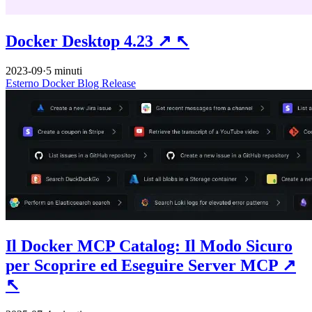
Docker Desktop 4.23
↗
↖
2023-09
·
5 minuti
Esterno
Docker
Blog
Release
Il Docker MCP Catalog: Il Modo Sicuro
per Scoprire ed Eseguire Server MCP
↗
↖