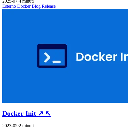
2025-07
·
4 minuti
Esterno
Docker
Blog
Release
Docker Init
↗
↖
2023-05
·
2 minuti