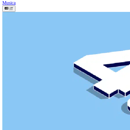
Musica
IT