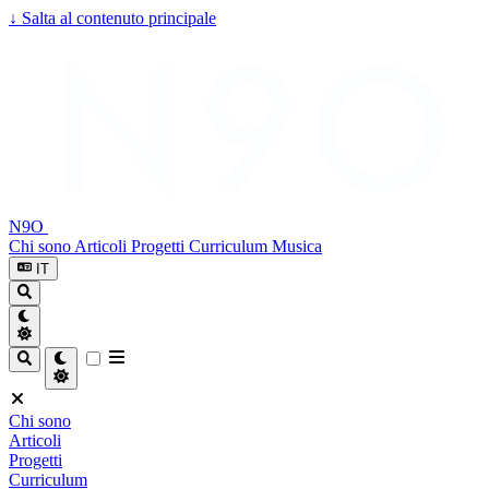
↓
Salta al contenuto principale
N9O
Chi sono
Articoli
Progetti
Curriculum
Musica
IT
Chi sono
Articoli
Progetti
Curriculum