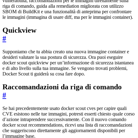
vulnerabilità, raccomandazioni per le immagini direttamente sulla
riga di comando, guida alla remediation migliorata con utilizzo
SBOM di BuildKit e una funzionalità di anteprima per confrontare
le immagini (immagina di usare diff, ma per le immagini container).
Quickview
#
Supponiamo che tu abbia creato una nuova immagine container e
desideri valutare la sua postura di sicurezza. Ora puoi eseguire
docker scout quickview per un’informazione di sicurezza istantanea
e di alto livello sulla tua immagine. Se vengono trovati problemi,
Docker Scout ti guiderà su cosa fare dopo.
Raccomandazioni da riga di comando
#
Se hai precedentemente usato docker scout cves per capire quali
CVE esistono nelle tue immagini, potresti esserti chiesto quale corso
d’azione intraprendere successivamente. Con il nuovo comando
docker scout recommendations, ricevi una lista di raccomandazioni
che suggeriscono direttamente gli aggiornamenti disponibili per
l’immagine base.