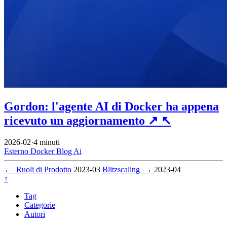
Gordon: l'agente AI di Docker ha appena
ricevuto un aggiornamento
↗
↖
2026-02
·
4 minuti
Esterno
Docker
Blog
Ai
←
Ruoli di Prodotto
2023-03
Blitzscaling
→
2023-04
↑
Tag
Categorie
Autori