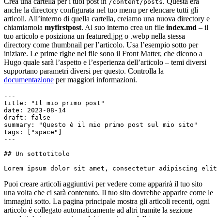
Crea una cartella per i tuoi post in
. Questa era
/content/posts
anche la directory configurata nel tuo menu per elencare tutti gli
articoli. All’interno di quella cartella, creiamo una nuova directory e
chiamiamola
myfirstpost
. Al suo interno crea un file
index.md
– il
tuo articolo e posiziona un featured.jpg o .webp nella stessa
directory come thumbnail per l’articolo. Usa l’esempio sotto per
iniziare. Le prime righe nel file sono il Front Matter, che dicono a
Hugo quale sarà l’aspetto e l’esperienza dell’articolo – temi diversi
supportano parametri diversi per questo. Controlla la
documentazione
per maggiori informazioni.
Lorem ipsum dolor sit amet, consectetur adipiscing eli
Puoi creare articoli aggiuntivi per vedere come apparirà il tuo sito
una volta che ci sarà contenuto. Il tuo sito dovrebbe apparire come le
immagini sotto. La pagina principale mostra gli articoli recenti, ogni
articolo è collegato automaticamente ad altri tramite la sezione