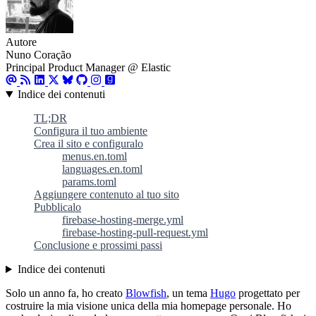
Autore
Nuno Coração
Principal Product Manager @ Elastic
Indice dei contenuti
TL;DR
Configura il tuo ambiente
Crea il sito e configuralo
menus.en.toml
languages.en.toml
params.toml
Aggiungere contenuto al tuo sito
Pubblicalo
firebase-hosting-merge.yml
firebase-hosting-pull-request.yml
Conclusione e prossimi passi
Indice dei contenuti
Solo un anno fa, ho creato
Blowfish
, un tema
Hugo
progettato per
costruire la mia visione unica della mia homepage personale. Ho