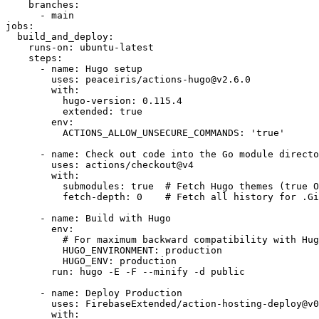
branches
:
- 
main
jobs
:
build_and_deploy
:
runs-on
:
ubuntu-latest
steps
:
- 
name
:
Hugo setup
uses
:
peaceiris/actions-hugo@v2.6.0
with
:
hugo-version
:
0.115.4
extended
:
true
env
:
ACTIONS_ALLOW_UNSECURE_COMMANDS
:
'true'
- 
name
:
Check out code into the Go module directo
uses
:
actions/checkout@v4
with
:
submodules
:
true
# Fetch Hugo themes (true O
fetch-depth
:
0
# Fetch all history for .Gi
- 
name
:
Build with Hugo
env
:
# For maximum backward compatibility with Hug
HUGO_ENVIRONMENT
:
production
HUGO_ENV
:
production
run
:
hugo -E -F --minify -d public
- 
name
:
Deploy Production
uses
:
FirebaseExtended/action-hosting-deploy@v0
with
: