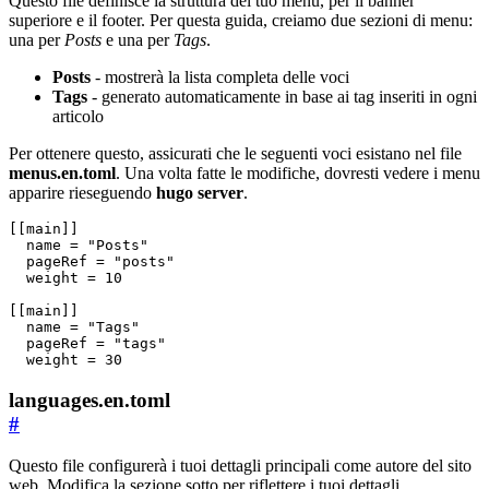
Questo file definisce la struttura del tuo menu, per il banner
superiore e il footer. Per questa guida, creiamo due sezioni di menu:
una per
Posts
e una per
Tags
.
Posts
- mostrerà la lista completa delle voci
Tags
- generato automaticamente in base ai tag inseriti in ogni
articolo
Per ottenere questo, assicurati che le seguenti voci esistano nel file
menus.en.toml
. Una volta fatte le modifiche, dovresti vedere i menu
apparire rieseguendo
hugo server
.
[[
main
]]
name
=
"Posts"
pageRef
=
"posts"
weight
=
10
[[
main
]]
name
=
"Tags"
pageRef
=
"tags"
weight
=
30
languages.en.toml
#
Questo file configurerà i tuoi dettagli principali come autore del sito
web. Modifica la sezione sotto per riflettere i tuoi dettagli.