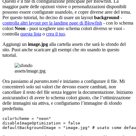
Questo è il file di configurazione principale per Blowfish. La
maggior parte delle opzioni visive o personalizzazioni disponibili
possono essere configurate usandolo, e copre diverse aree del tema.
Per questo tutorial, ho deciso di usare un layout
background
-
controlla altri layout per la landing page di Blowfish
- con lo schema
colori
Neon
- puoi scegliere uno schema colori diverso se vuoi -
controlla
questa lista
o
crea il tuo
.
Aggiungi un
image.jpg
alla cartella assets che sarà lo sfondo del
sito. Puoi anche scaricare gli esempi che sto usando in questo
tutorial.
assets/image.jpg
Ora passiamo al
params.toml
e iniziamo a configurare il file. Mi
concentrerò solo sui valori che devono essere cambiati, non
cancellare il resto del file senza leggere la documentazione. Iniziamo
assicurandoci di avere lo schema colori giusto, che l’ottimizzazione
delle immagini sia attiva, e configuriamo l’immagine di sfondo
predefinita.
colorScheme
=
"neon"
disableImageOptimization
=
false
defaultBackgroundImage
=
"image.jpg"
# usato come defau