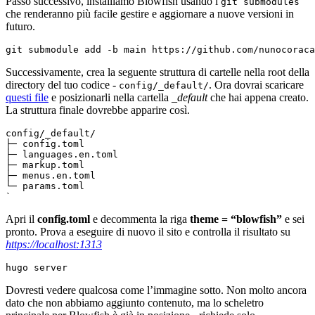
Passo successivo, installiamo Blowfish usando i
git submodules
che renderanno più facile gestire e aggiornare a nuove versioni in
futuro.
git submodule add -b main https://github.com/nunocoraca
Successivamente, crea la seguente struttura di cartelle nella root della
directory del tuo codice -
. Ora dovrai scaricare
config/_default/
questi file
e posizionarli nella cartella
_default
che hai appena creato.
La struttura finale dovrebbe apparire così.
`
Apri il
config.toml
e decommenta la riga
theme = “blowfish”
e sei
pronto. Prova a eseguire di nuovo il sito e controlla il risultato su
https://localhost:1313
hugo server
Dovresti vedere qualcosa come l’immagine sotto. Non molto ancora
dato che non abbiamo aggiunto contenuto, ma lo scheletro