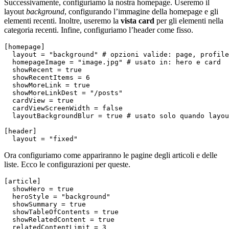
Successivamente, configuriamo la nostra homepage. Useremo il
layout
background
, configurando l’immagine della homepage e gli
elementi recenti. Inoltre, useremo la
vista card
per gli elementi nella
categoria recenti. Infine, configuriamo l’header come fisso.
[
homepage
]
layout
=
"background"
# opzioni valide: page, profile
homepageImage
=
"image.jpg"
# usato in: hero e card
showRecent
=
true
showRecentItems
=
6
showMoreLink
=
true
showMoreLinkDest
=
"/posts"
cardView
=
true
cardViewScreenWidth
=
false
layoutBackgroundBlur
=
true
# usato solo quando layou
[
header
]
layout
=
"fixed"
Ora configuriamo come appariranno le pagine degli articoli e delle
liste. Ecco le configurazioni per queste.
[
article
]
showHero
=
true
heroStyle
=
"background"
showSummary
=
true
showTableOfContents
=
true
showRelatedContent
=
true
relatedContentLimit
=
3