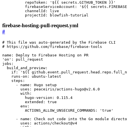
repoToken
:
'${{ secrets.GITHUB_TOKEN }}'
firebaseServiceAccount
:
'${{ secrets.FIREBASE
channelId
:
live
projectId
:
blowfish-tutorial
firebase-hosting-pull-request.yml
#
# This file was auto-generated by the Firebase CLI
# https://github.com/firebase/firebase-tools
name
:
Deploy to Firebase Hosting on PR
'on'
:
pull_request
jobs
:
build_and_preview
:
if
:
'${{ github.event.pull_request.head.repo.full_n
runs-on
:
ubuntu-latest
steps
:
- 
name
:
Hugo setup
uses
:
peaceiris/actions-hugo@v2.6.0
with
:
hugo-version
:
0.115.4
extended
:
true
env
:
ACTIONS_ALLOW_UNSECURE_COMMANDS
:
'true'
- 
name
:
Check out code into the Go module directo
uses
:
actions/checkout@v4