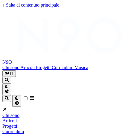
↓
Salta al contenuto principale
N9O
Chi sono
Articoli
Progetti
Curriculum
Musica
IT
Chi sono
Articoli
Progetti
Curriculum