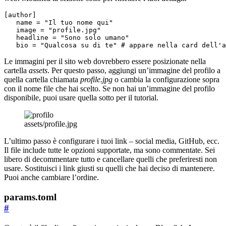
[
author
]
name
=
"Il tuo nome qui"
image
=
"profile.jpg"
headline
=
"Sono solo umano"
bio
=
"Qualcosa su di te"
# appare nella card dell'a
Le immagini per il sito web dovrebbero essere posizionate nella
cartella
assets
. Per questo passo, aggiungi un’immagine del profilo a
quella cartella chiamata
profile.jpg
o cambia la configurazione sopra
con il nome file che hai scelto. Se non hai un’immagine del profilo
disponibile, puoi usare quella sotto per il tutorial.
assets/profile.jpg
L’ultimo passo è configurare i tuoi link – social media, GitHub, ecc.
Il file include tutte le opzioni supportate, ma sono commentate. Sei
libero di decommentare tutto e cancellare quelli che preferiresti non
usare. Sostituisci i link giusti su quelli che hai deciso di mantenere.
Puoi anche cambiare l’ordine.
params.toml
#