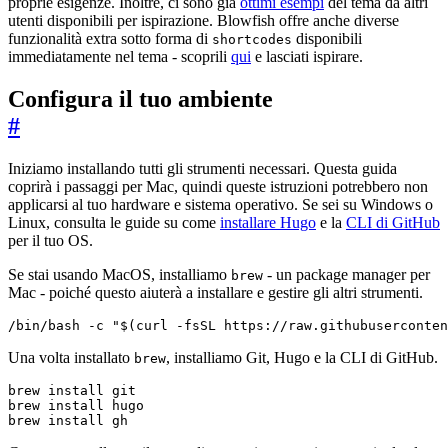
proprie esigenze. Inoltre, ci sono già
ottimi esempi
del tema da altri
utenti disponibili per ispirazione. Blowfish offre anche diverse
funzionalità extra sotto forma di
disponibili
shortcodes
immediatamente nel tema - scoprili
qui
e lasciati ispirare.
Configura il tuo ambiente
#
Iniziamo installando tutti gli strumenti necessari. Questa guida
coprirà i passaggi per Mac, quindi queste istruzioni potrebbero non
applicarsi al tuo hardware e sistema operativo. Se sei su Windows o
Linux, consulta le guide su come
installare Hugo
e la
CLI di GitHub
per il tuo OS.
Se stai usando MacOS, installiamo
- un package manager per
brew
Mac - poiché questo aiuterà a installare e gestire gli altri strumenti.
/bin/bash -c 
"
$(
curl -fsSL https://raw.githubuserconte
Una volta installato
, installiamo Git, Hugo e la CLI di GitHub.
brew
brew install gh