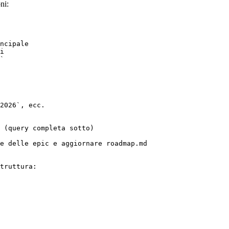
ni:
`
2026`