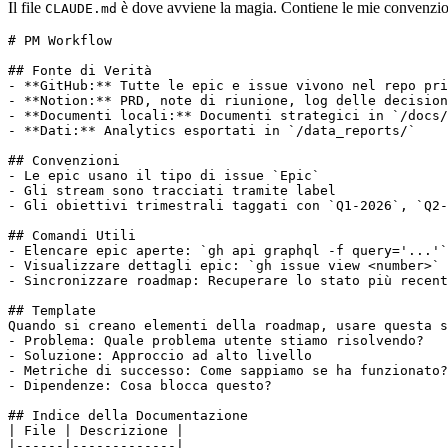
Il file
è dove avviene la magia. Contiene le mie convenzio
CLAUDE.md
-
-
-
 **Documenti locali:** Documenti strategici in 
`/docs/
-
 **Dati:** Analytics esportati in 
`/data_reports/`
-
 Le epic usano il tipo di issue 
`Epic`
-
-
 Gli obiettivi trimestrali taggati con 
`Q1-2026`
, 
`Q2-
-
 Elencare epic aperte: 
`gh api graphql -f query='...'`
-
 Visualizzare dettagli epic: 
`gh issue view <number>`
-
-
-
-
-