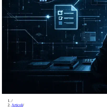
/
Articoli
/