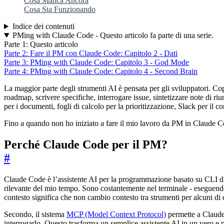
Cosa Manca Ancora
Cosa Sta Funzionando
Indice dei contenuti
PMing with Claude Code - Questo articolo fa parte di una serie.
Parte 1: Questo articolo
Parte 2: Fare il PM con Claude Code: Capitolo 2 - Dati
Parte 3: PMing with Claude Code: Capitolo 3 - God Mode
Parte 4: PMing with Claude Code: Capitolo 4 - Second Brain
La maggior parte degli strumenti AI è pensata per gli sviluppatori. Co
roadmap, scrivere specifiche, interrogare issue, sintetizzare note di riu
per i documenti, fogli di calcolo per la prioritizzazione, Slack per il c
Fino a quando non ho iniziato a fare il mio lavoro da PM in Claude C
Perché Claude Code per il PM?
#
Claude Code è l’assistente AI per la programmazione basato su CLI di
rilevante del mio tempo. Sono costantemente nel terminale - eseguend
contesto significa che non cambio contesto tra strumenti per alcuni di 
Secondo, il sistema
MCP (Model Context Protocol)
permette a Claude 
interrogarlo. Questo trasforma un semplice assistente AI in un vero e