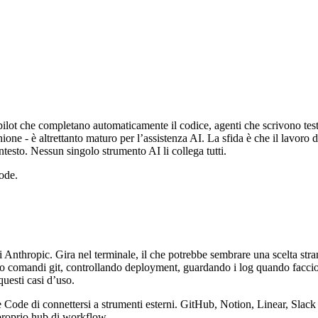
pilot che completano automaticamente il codice, agenti che scrivono test
nione - è altrettanto maturo per l’assistenza AI. La sfida è che il lavoro
ontesto. Nessun singolo strumento AI li collega tutti.
ode.
 Anthropic. Gira nel terminale, il che potrebbe sembrare una scelta st
o comandi git, controllando deployment, guardando i log quando faccio 
questi casi d’uso.
Code di connettersi a strumenti esterni. GitHub, Notion, Linear, Slac
 proprio hub di workflow.