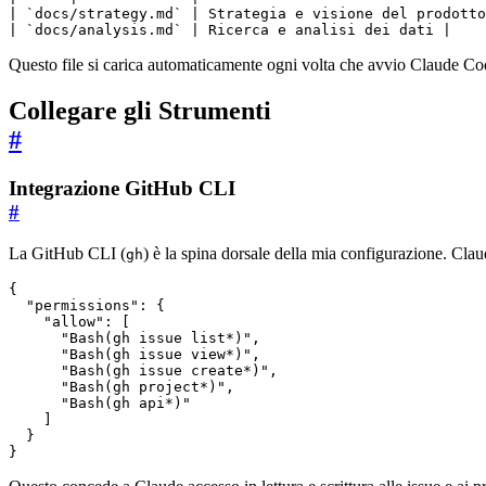
| 
`docs/strategy.md`
| 
`docs/analysis.md`
 | Ricerca e analisi dei dati |
Questo file si carica automaticamente ogni volta che avvio Claude Cod
Collegare gli Strumenti
#
Integrazione GitHub CLI
#
La GitHub CLI (
) è la spina dorsale della mia configurazione. Cl
gh
{
"permissions"
:
{
"allow"
:
[
"Bash(gh issue list*)"
,
"Bash(gh issue view*)"
,
"Bash(gh issue create*)"
,
"Bash(gh project*)"
,
"Bash(gh api*)"
]
}
}