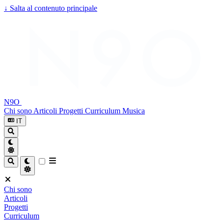
↓
Salta al contenuto principale
N9O
Chi sono
Articoli
Progetti
Curriculum
Musica
IT
Chi sono
Articoli
Progetti
Curriculum