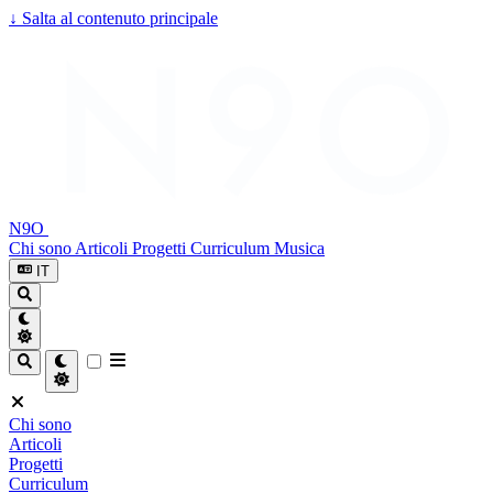
↓
Salta al contenuto principale
N9O
Chi sono
Articoli
Progetti
Curriculum
Musica
IT
Chi sono
Articoli
Progetti
Curriculum