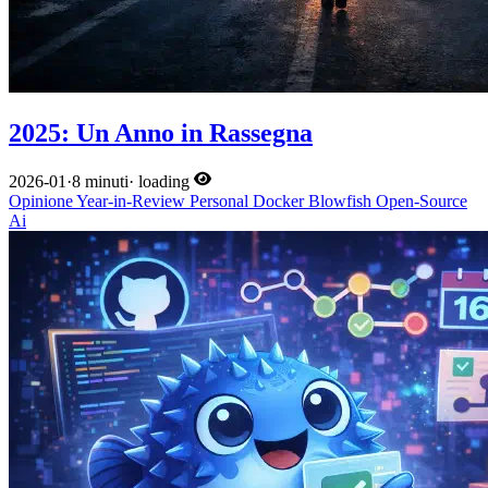
2025: Un Anno in Rassegna
2026-01
·
8 minuti
·
loading
Opinione
Year-in-Review
Personal
Docker
Blowfish
Open-Source
Ai