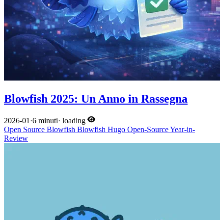
Blowfish 2025: Un Anno in Rassegna
2026-01
·
6 minuti
·
loading
Open Source
Blowfish
Blowfish
Hugo
Open-Source
Year-in-
Review