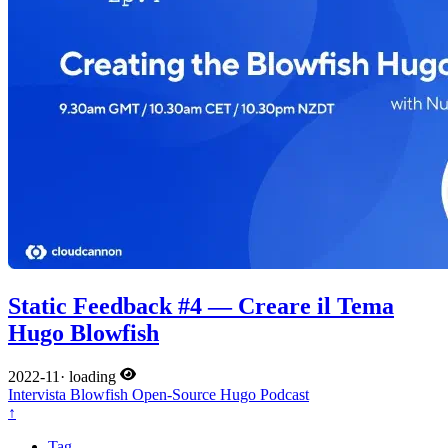
Static Feedback #4 — Creare il Tema
Hugo Blowfish
2022-11
·
loading
Intervista
Blowfish
Open-Source
Hugo
Podcast
↑
Tag