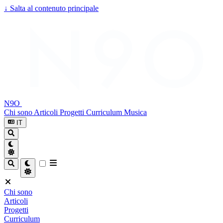
↓
Salta al contenuto principale
N9O
Chi sono
Articoli
Progetti
Curriculum
Musica
IT
Chi sono
Articoli
Progetti
Curriculum