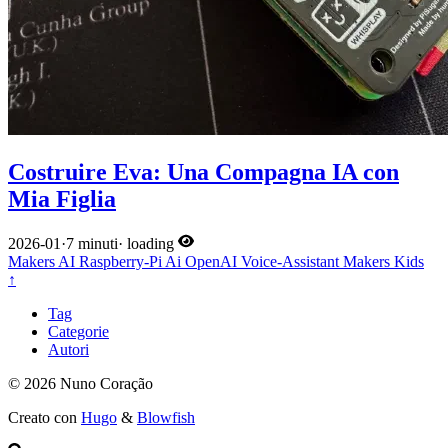
Costruire Eva: Una Compagna IA con
Mia Figlia
2026-01
·
7 minuti
·
loading
Makers
AI
Raspberry-Pi
Ai
OpenAI
Voice-Assistant
Makers
Kids
↑
Tag
Categorie
Autori
© 2026 Nuno Coração
Creato con
Hugo
&
Blowfish