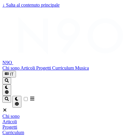
↓
Salta al contenuto principale
N9O
Chi sono
Articoli
Progetti
Curriculum
Musica
IT
Chi sono
Articoli
Progetti
Curriculum