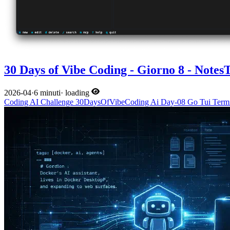
30 Days of Vibe Coding - Giorno 8 - Notes
2026-04
·
6 minuti
·
loading
Coding
AI
Challenge
30DaysOfVibeCoding
Ai
Day-08
Go
Tui
Term