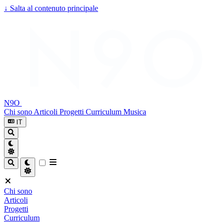
↓
Salta al contenuto principale
N9O
Chi sono
Articoli
Progetti
Curriculum
Musica
IT
Chi sono
Articoli
Progetti
Curriculum