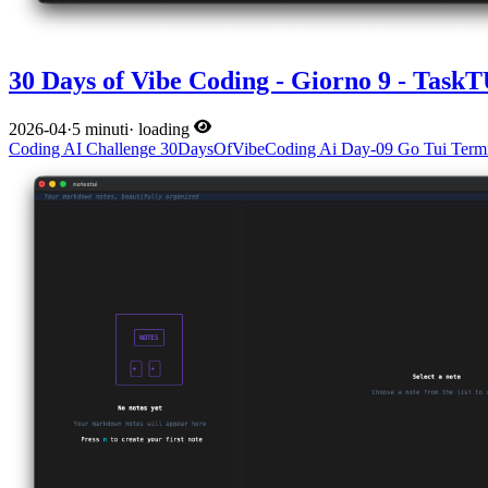
30 Days of Vibe Coding - Giorno 9 - TaskT
2026-04
·
5 minuti
·
loading
Coding
AI
Challenge
30DaysOfVibeCoding
Ai
Day-09
Go
Tui
Term