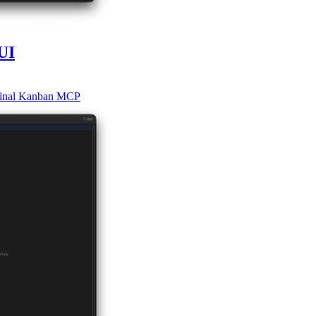
UI
inal
Kanban
MCP