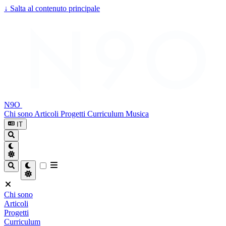
↓
Salta al contenuto principale
N9O
Chi sono
Articoli
Progetti
Curriculum
Musica
IT
Chi sono
Articoli
Progetti
Curriculum