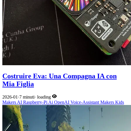
Costruire Eva: Una Compagna IA con
Mia Figlia
2026-01
·
7 minuti
·
loading
Makers
AI
Raspberry-Pi
Ai
OpenAI
Voice-Assistant
Makers
Kids