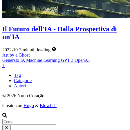
Il Futuro dell'IA - Dalla Prospettiva di
un'IA
2022-10
·
3 minuti
·
loading
Art by a Ghost
Generato
IA
Machine Learning
GPT-3
OpenAI
↑
Tag
Categorie
Autori
© 2026 Nuno Coração
Creato con
Hugo
&
Blowfish