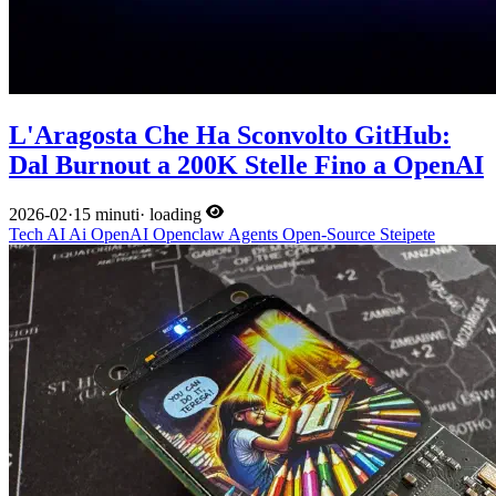
L'Aragosta Che Ha Sconvolto GitHub:
Dal Burnout a 200K Stelle Fino a OpenAI
2026-02
·
15 minuti
·
loading
Tech
AI
Ai
OpenAI
Openclaw
Agents
Open-Source
Steipete