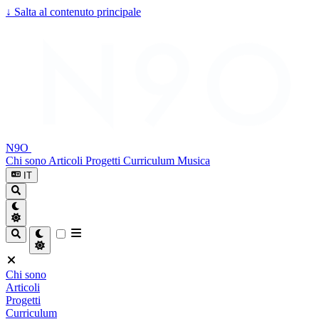
↓
Salta al contenuto principale
N9O
Chi sono
Articoli
Progetti
Curriculum
Musica
IT
Chi sono
Articoli
Progetti
Curriculum