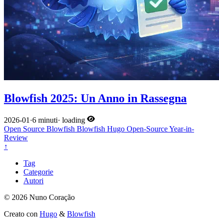
Blowfish 2025: Un Anno in Rassegna
2026-01
·
6 minuti
·
loading
Open Source
Blowfish
Blowfish
Hugo
Open-Source
Year-in-
Review
↑
Tag
Categorie
Autori
© 2026 Nuno Coração
Creato con
Hugo
&
Blowfish