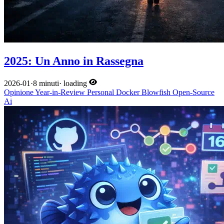
2025: Un Anno in Rassegna
2026-01
·
8 minuti
·
loading
Opinione
Year-in-Review
Personal
Docker
Blowfish
Open-Source
Ai