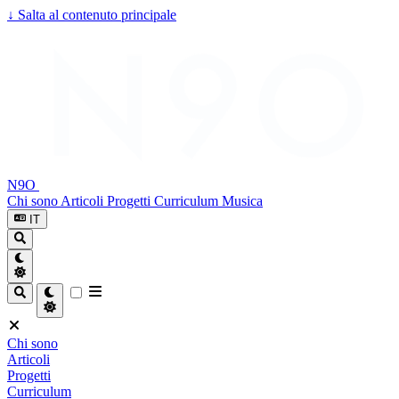
↓
Salta al contenuto principale
N9O
Chi sono
Articoli
Progetti
Curriculum
Musica
IT
Chi sono
Articoli
Progetti
Curriculum