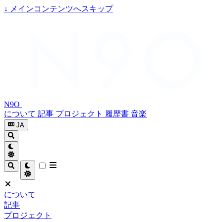
↓
メインコンテンツへスキップ
N9O
について
記事
プロジェクト
履歴書
音楽
JA
について
記事
プロジェクト