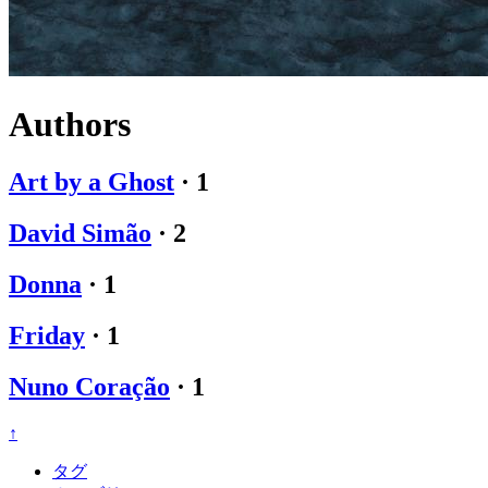
Authors
Art by a Ghost
·
1
David Simão
·
2
Donna
·
1
Friday
·
1
Nuno Coração
·
1
↑
タグ