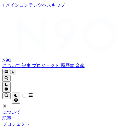
↓
メインコンテンツへスキップ
N9O
について
記事
プロジェクト
履歴書
音楽
JA
について
記事
プロジェクト