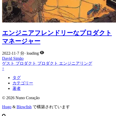
エンジニアフレンドリーなプロダクト
マネージャー
2022-11
·
7 分
·
loading
David Simão
ゲスト
プロダクト
プロダクト
エンジニアリング
↑
タグ
カテゴリー
著者
© 2026 Nuno Coração
Hugo
&
Blowfish
で構築されています