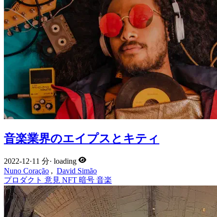
音楽業界のエイプスとキティ
2022-12
·
11 分
·
loading
Nuno Coração
,
David Simão
プロダクト
意見
NFT
暗号
音楽