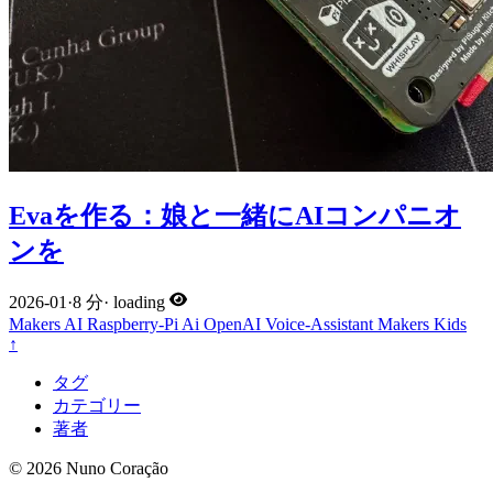
Evaを作る：娘と一緒にAIコンパニオ
ンを
2026-01
·
8 分
·
loading
Makers
AI
Raspberry-Pi
Ai
OpenAI
Voice-Assistant
Makers
Kids
↑
タグ
カテゴリー
著者
© 2026 Nuno Coração