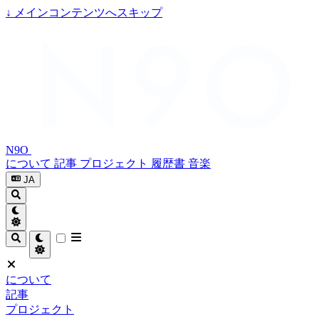
↓
メインコンテンツへスキップ
N9O
について
記事
プロジェクト
履歴書
音楽
JA
について
記事
プロジェクト