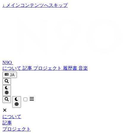
↓
メインコンテンツへスキップ
N9O
について
記事
プロジェクト
履歴書
音楽
JA
について
記事
プロジェクト