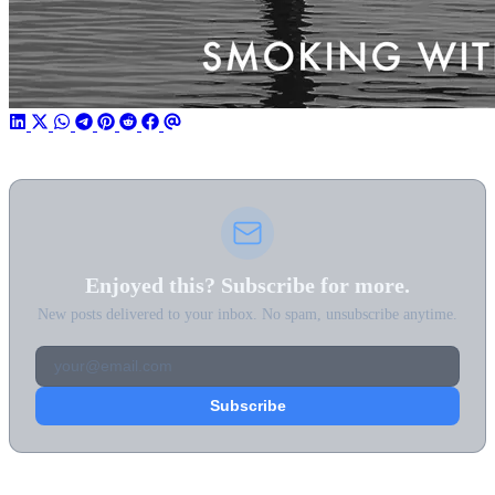
Enjoyed this? Subscribe for more.
New posts delivered to your inbox. No spam, unsubscribe anytime.