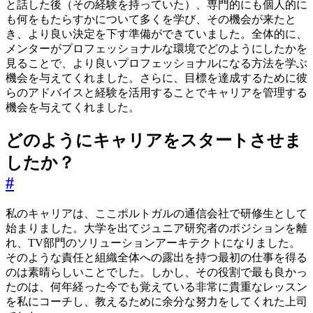
と話した後（その経験を持っていた）、専門的にも個人的に
も何をもたらすかについて多くを学び、その機会が来たと
き、より良い決定を下す準備ができていました。全体的に、
メンターがプロフェッショナルな環境でどのようにしたかを
見ることで、より良いプロフェッショナルになる方法を学ぶ
機会を与えてくれました。さらに、目標を達成するために彼
らのアドバイスと経験を活用することでキャリアを管理する
機会を与えてくれました。
どのようにキャリアをスタートさせま
したか？
#
私のキャリアは、ここポルトガルの通信会社で研修生として
始まりました。大学を出てジュニア研究者のポジションを離
れ、TV部門のソリューションアーキテクトになりました。
そのような責任と組織全体への露出を持つ最初の仕事を得る
のは素晴らしいことでした。しかし、その役割で最も良かっ
たのは、何年経った今でも覚えている非常に貴重なレッスン
を私にコーチし、教えるために余分な努力をしてくれた上司