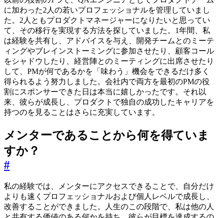
に加わった2人の若いプロフェッショナルを管理していまし
た。2人ともプロダクトマネージャーになりたいと思ってい
て、その移行を実現する方法を探していました。1年間、私
は経験を共有し、アドバイスを与え、開発チームとのミーテ
ィングやブレインストーミングに参加させたり、顧客コール
をシャドウしたり、経営陣とのミーティングに出席させたり
して、PMが何であるかを「味わう」機会をできるだけ多く
得られるよう努力しました。会社内で両方を最初のPMの役
割にスポンサーできた日は本当に嬉しかったです。それ以
来、彼らが成長し、プロダクトで独自の成功したキャリアを
持つのを見ることはさらに充実しています。
メンターであることから何を得ていま
すか？
#
私の経験では、メンターにアクセスできることで、自分だけ
よりも速くプロフェッショナルおよび個人レベルで成長し、
改善することができました。人生のこの段階で、私は他の人
と共有する価値のある何かを持ち、彼らが目標を達成するの