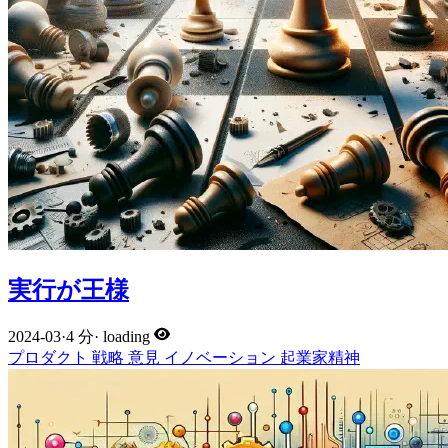
実行が王様
2024-03
·
4 分
·
loading
プロダクト
戦略
意見
イノベーション
起業家精神