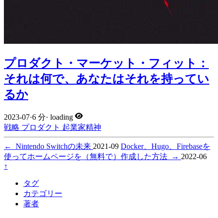
プロダクト・マーケット・フィット：
それは何で、あなたはそれを持ってい
るか
2023-07
·
6 分
·
loading
戦略
プロダクト
起業家精神
←
Nintendo Switchの未来
2021-09
Docker、Hugo、Firebaseを
使ってホームページを（無料で）作成した方法
→
2022-06
↑
タグ
カテゴリー
著者