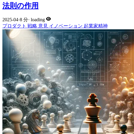
法則の作用
2025-04
·
8 分
·
loading
プロダクト
戦略
意見
イノベーション
起業家精神