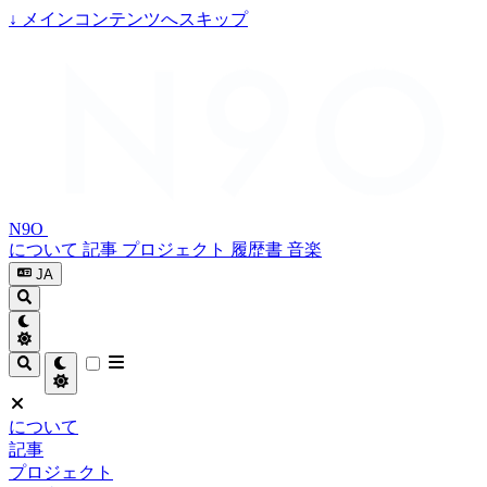
↓
メインコンテンツへスキップ
N9O
について
記事
プロジェクト
履歴書
音楽
JA
について
記事
プロジェクト