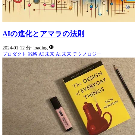
AIの進化とアマラの法則
2024-01
·
12 分
·
loading
プロダクト
戦略
AI
未来
Ai
未来
テクノロジー