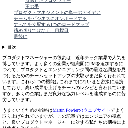
引退したプログラマー
王の手
プロダクトマネジメントの単一のアイデア
チームをビジネスにオンボードする
すべてを支配する1つのロードマップ
締め切りではなく、目標日
最後に
目次
プロダクトマネージャーの役割は、近年テック業界で人気を
博しています。より多くの企業が組織図にPMを追加するに
つれて、プロダクトとエンジニアリング間の最適な調整を見
つけるためのチームセットアップの実験がまだ多く行われて
います。これら2つの機能はこれまでにないほど密接に連携
しており、高い成果を上げるチームのレシピと言われていま
すが、多くの企業はまだ良好な協力レベルを達成するのに苦
労しています。
うまくいくための戦略は
Martin Fowlerのウェブサイト
でよく
取り上げられていますが、この記事ではエンジニアの視点
と、良いプロダクトマネージャーに対する私たちの期待によ