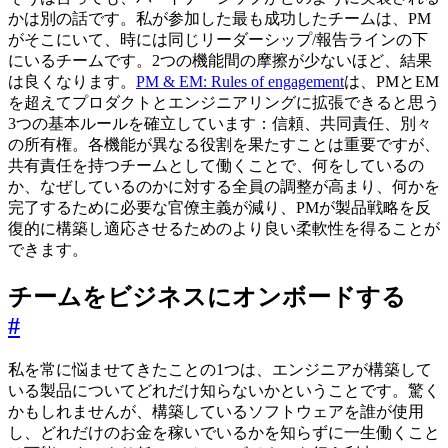
かは別の話です。私が参加した最も成功したチームは、PM
がそこにいて、時には同じリーダーシップ/報告ラインの下
にいるチームです。2つの機能間の摩擦が少ないほど、結果
は良くなります。
PM & EM: Rules of engagement
は、PMとEM
を超えてプロダクトとエンジニアリングに拡張できると思う
3つの基本ルールを確立しています：信頼、共同責任、別々
の所有権。各機能が異なる役割を果たすことは重要ですが、
共有責任を持つチームとして働くことで、何をしているの
か、なぜしているのかに対する全員の調整が高まり、何かを
完了するために必要な官僚主義が減り、PMが製品戦略を反
復的に構築し適応させるためのより良い柔軟性を得ることが
できます。
チームをビジネスにオンボードする
#
私を常に悩ませてきたことの1つは、エンジニアが構築して
いる製品についてどれだけ知らないかということです。驚く
かもしれませんが、構築しているソフトウェアを誰が使用
し、どれだけのお金を稼いでいるかを知らずに一生働くこと