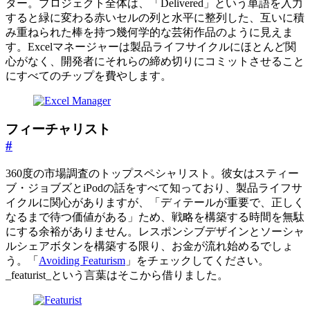
ター。プロジェクト全体は、「Delivered」という単語を入力
すると緑に変わる赤いセルの列と水平に整列した、互いに積
み重ねられた棒を持つ幾何学的な芸術作品のように見えま
す。Excelマネージャーは製品ライフサイクルにほとんど関
心がなく、開発者にそれらの締め切りにコミットさせること
にすべてのチップを費やします。
フィーチャリスト
#
360度の市場調査のトップスペシャリスト。彼女はスティー
ブ・ジョブズとiPodの話をすべて知っており、製品ライフサ
イクルに関心がありますが、「ディテールが重要で、正しく
なるまで待つ価値がある」ため、戦略を構築する時間を無駄
にする余裕がありません。レスポンシブデザインとソーシャ
ルシェアボタンを構築する限り、お金が流れ始めるでしょ
う。「
Avoiding Featurism
」をチェックしてください。
_featurist_という言葉はそこから借りました。