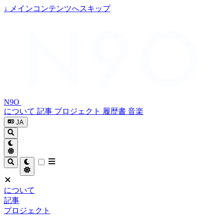
↓
メインコンテンツへスキップ
N9O
について
記事
プロジェクト
履歴書
音楽
JA
について
記事
プロジェクト