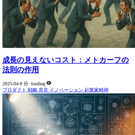
成長の見えないコスト：メトカーフの
法則の作用
2025-04
·
8 分
·
loading
プロダクト
戦略
意見
イノベーション
起業家精神