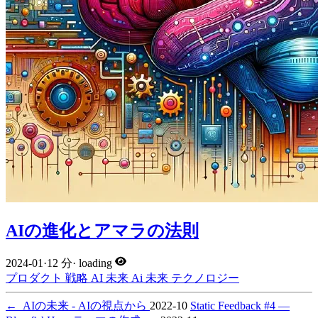
AIの進化とアマラの法則
2024-01
·
12 分
·
loading
プロダクト
戦略
AI
未来
Ai
未来
テクノロジー
←
AIの未来 - AIの視点から
2022-10
Static Feedback #4 —