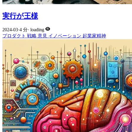
実行が王様
2024-03
·
4 分
·
loading
プロダクト
戦略
意見
イノベーション
起業家精神