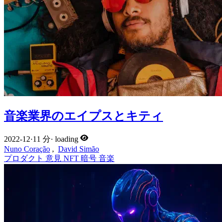
音楽業界のエイプスとキティ
2022-12
·
11 分
·
loading
Nuno Coração
,
David Simão
プロダクト
意見
NFT
暗号
音楽