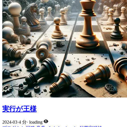
実行が王様
2024-03
·
4 分
·
loading