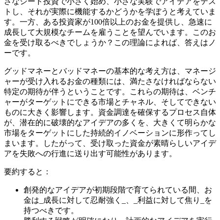
さなシード投資で小さく始め、小さな実験でアイデアをテス
トし、それが実際に機能するかどうかを学ぼうと考えていま
す。一方、ある投資家が100倍以上のお金を提供し、急速に
成長して大規模なチームを雇うことを望んでいます。このお
金を受け取るべきでしょうか？この理論によれば、答えはノ
ーです。
グッドマネーとバッドマネーの基本的な考え方は、マネージ
ャーが受け入れるお金の種類には、満たさなければならない
特定の期待が伴うということです。これらの期待は、ベンチ
ャーがターゲットにできる市場とチャネル、そしてできない
ものに大きく影響します。資金調達を確保するプロセス自体
が、潜在的に破壊的なアイデアの多くを、大きくて明らかな
市場をターゲットにした持続的イノベーションに形作ってし
まいます。したがって、受け取った資金が素晴らしいアイデ
アを失敗への行進に送り出す可能性があります。
要約すると：
創発的なアイデアが初期段階で育てられている間、お
金は_成長に対して忍耐強く_、_利益に対して焦り_を
持つべきです。