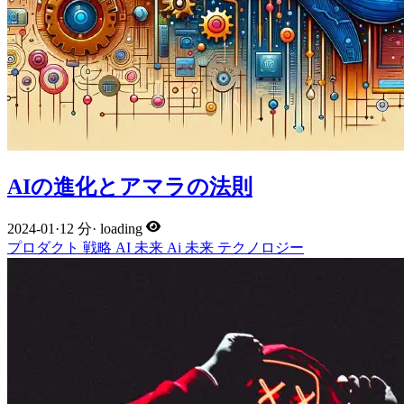
AIの進化とアマラの法則
2024-01
·
12 分
·
loading
プロダクト
戦略
AI
未来
Ai
未来
テクノロジー