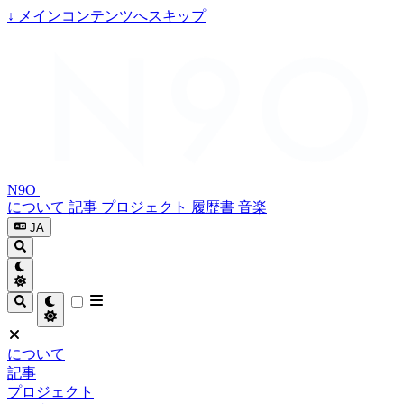
↓
メインコンテンツへスキップ
N9O
について
記事
プロジェクト
履歴書
音楽
JA
について
記事
プロジェクト