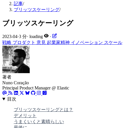
記事
/
ブリッツスケーリング
/
ブリッツスケーリング
2023-04
·
3 分
·
loading
·
戦略
プロダクト
意見
起業家精神
イノベーション
スケール
著者
Nuno Coração
Principal Product Manager @ Elastic
目次
ブリッツスケーリングとは？
デメリット
うまくいくと素晴らしい
最後に