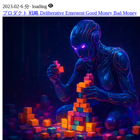
2023-02
·
6 分
·
loading
プロダクト
戦略
Deliberative
Emergent
Good Money
Bad Money