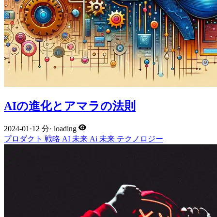
AIの進化とアマラの法則
2024-01
·
12 分
·
loading
プロダクト
戦略
AI
未来
Ai
未来
テクノロジー