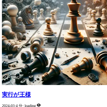
実行が王様
2024-03
·
4 分
·
loading