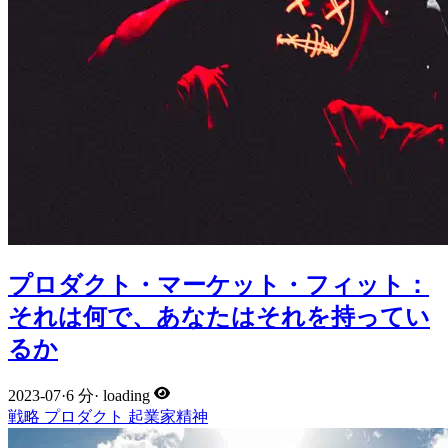
プロダクト・マーケット・フィット：
それは何で、あなたはそれを持ってい
るか
2023-07
·
6 分
·
loading
戦略
プロダクト
起業家精神