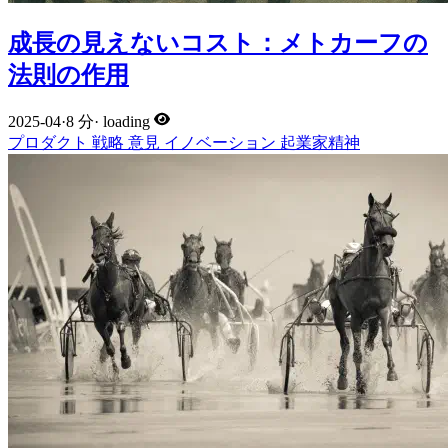
成長の見えないコスト：メトカーフの
法則の作用
2025-04
·
8 分
·
loading
プロダクト
戦略
意見
イノベーション
起業家精神