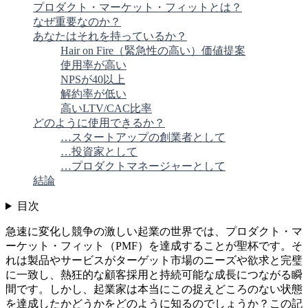
プロダクト・マーケット・フィットとは？
なぜ重要なのか？
あなたはそれを持っているか？
Hair on Fire（緊急性の高い）価値提案
使用率が高い
NPSが40以上
解約率が低い
高いLTV/CAC比率
どのように使用できるか？
…スタートアップの創業者として
…投資家として
…プロダクトマネージャーとして
結論
目次
急速に変化し競争の激しい起業の世界では、プロダクト・マ
ーケット・フィット（PMF）を達成することが聖杯です。そ
れは製品やサービスがターゲット市場のニーズや欲求と完璧
に一致し、熱狂的な顧客採用と持続可能な成長につながる瞬
間です。しかし、起業家は本当にこの捉えどころのない状態
を達成したかどうかをどのように知るのでしょうか？この記