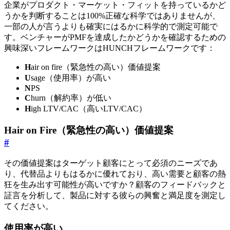
企業がプロダクト・マーケット・フィットを持っているかど
うかを判断することは100%正確な科学ではありませんが、
一部の人が言うよりも確実にはるかに科学的で測定可能で
す。ベンチャーがPMFを達成したかどうかを確認するための
興味深いフレームワークはHUNCHフレームワークです：
H
air on fire（緊急性の高い）価値提案
U
sage（使用率）が高い
N
PS
C
hurn（解約率）が低い
H
igh LTV/CAC（高いLTV/CAC）
Hair on Fire（緊急性の高い）価値提案
#
その価値提案はターゲット顧客にとって必須のニーズであ
り、代替品よりもはるかに優れており、高い需要と顧客の熱
狂を生み出す可能性が高いですか？顧客のフィードバックと
証言を分析して、製品に対する彼らの興奮と満足度を測定し
てください。
使用率が高い