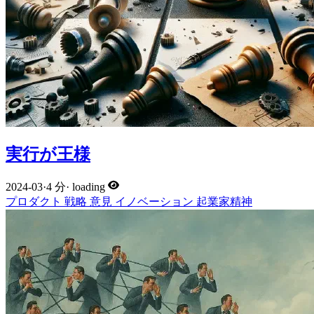
実行が王様
2024-03
·
4 分
·
loading
プロダクト
戦略
意見
イノベーション
起業家精神