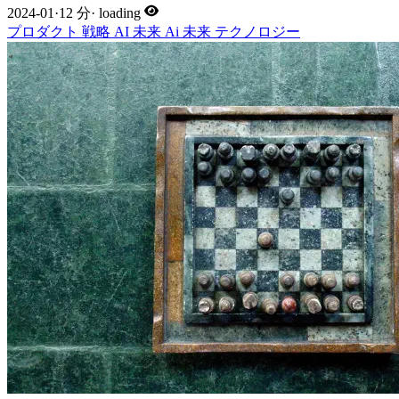
2024-01
·
12 分
·
loading
プロダクト
戦略
AI
未来
Ai
未来
テクノロジー