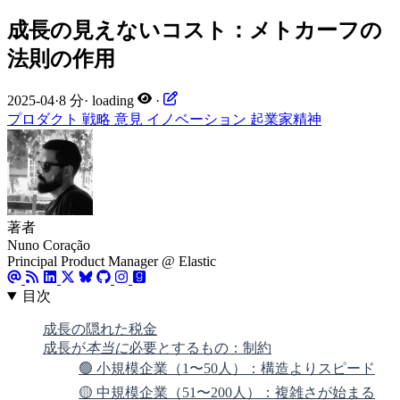
成長の見えないコスト：メトカーフの
法則の作用
2025-04
·
8 分
·
loading
·
プロダクト
戦略
意見
イノベーション
起業家精神
著者
Nuno Coração
Principal Product Manager @ Elastic
目次
成長の隠れた税金
成長が
本当に
必要とするもの：制約
🟢 小規模企業（1〜50人）：構造よりスピード
🟡 中規模企業（51〜200人）：複雑さが始まる