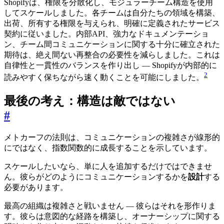
Shopifyは、権限を分散化し、モジュラーチーム構造を使用
してスケールしました。各チームは自分たちの領域を構築、
出荷、所有する権限を与えられ、明確に定義されたサービス
契約に従いました。内部API、強力なドキュメンテーショ
ン、チーム間コミュニケーションに関する十分に確立された
期待は、絶え間ない再整合の必要性を減らしました。これは
自律性と一貫性のバランスを作り出し — Shopifyが内部的に
2
読みやすく保ちながら速く動くことを可能にしました。
最後の考え：構造は敵ではない
#
メトカーフの法則は、コミュニケーションの複雑さが線形的
にではなく、指数関数的に成長することを示しています。
スケールしたいなら、単に人を追加するだけではできませ
ん。彼らがどのようにコミュニケーションするかを
設計
する
必要があります。
最高の組織は複雑さと戦いません — 彼らはそれを形作りま
す。彼らは意図的な経路を構築し、オーナーシップに関する