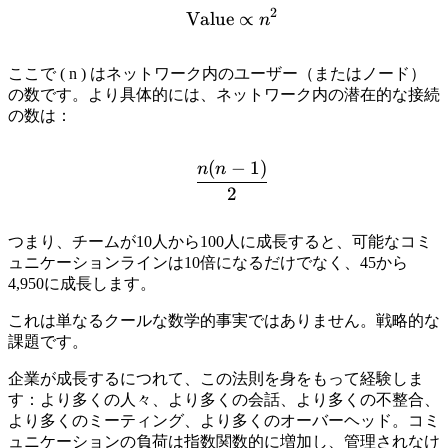
2
Value
\text{Value} \propto n^
∝
n
ここで ( n ) はネットワーク内のユーザー（またはノード）
の数です。より具体的には、ネットワーク内の潜在的な接続
の数は：
(
−
1
)
\frac{n(n - 1)}{2}
n
n
2
つまり、チームが10人から100人に成長すると、可能なコミ
ュニケーションラインは10倍になるだけでなく、45から
4,950に成長します。
これは単なるクールな数学的事実ではありません。戦略的な
課題です。
企業が成長するにつれて、この法則を身をもって経験しま
す：より多くの人々、より多くの会話、より多くの不整合、
より多くのミーティング、より多くのオーバーヘッド。コミ
ュニケーションの負荷は指数関数的に増加し、管理されなけ