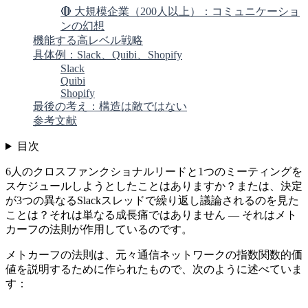
🔴 大規模企業（200人以上）：コミュニケーショ
ンの幻想
機能する高レベル戦略
具体例：Slack、Quibi、Shopify
Slack
Quibi
Shopify
最後の考え：構造は敵ではない
参考文献
目次
6人のクロスファンクショナルリードと1つのミーティングを
スケジュールしようとしたことはありますか？または、決定
が3つの異なるSlackスレッドで繰り返し議論されるのを見た
ことは？それは単なる成長痛ではありません — それはメト
カーフの法則が作用しているのです。
メトカーフの法則は、元々通信ネットワークの指数関数的価
値を説明するために作られたもので、次のように述べていま
す：