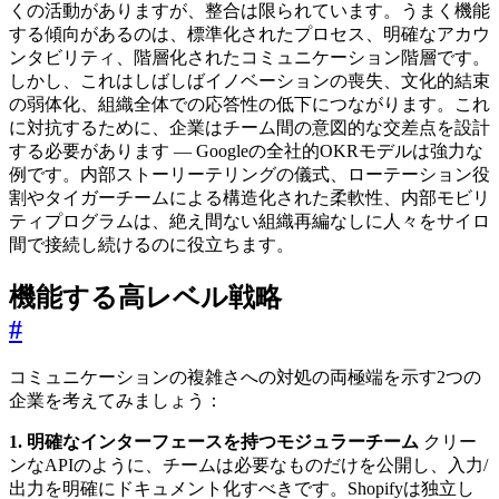
くの活動がありますが、整合は限られています。うまく機能
する傾向があるのは、標準化されたプロセス、明確なアカウ
ンタビリティ、階層化されたコミュニケーション階層です。
しかし、これはしばしばイノベーションの喪失、文化的結束
の弱体化、組織全体での応答性の低下につながります。これ
に対抗するために、企業はチーム間の意図的な交差点を設計
する必要があります — Googleの全社的OKRモデルは強力な
例です。内部ストーリーテリングの儀式、ローテーション役
割やタイガーチームによる構造化された柔軟性、内部モビリ
ティプログラムは、絶え間ない組織再編なしに人々をサイロ
間で接続し続けるのに役立ちます。
機能する高レベル戦略
#
コミュニケーションの複雑さへの対処の両極端を示す2つの
企業を考えてみましょう：
1. 明確なインターフェースを持つモジュラーチーム
クリー
ンなAPIのように、チームは必要なものだけを公開し、入力/
出力を明確にドキュメント化すべきです。Shopifyは独立し