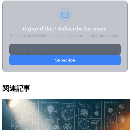
Enjoyed this? Subscribe for more.
New posts delivered to your inbox. No spam, unsubscribe anytime.
関連記事