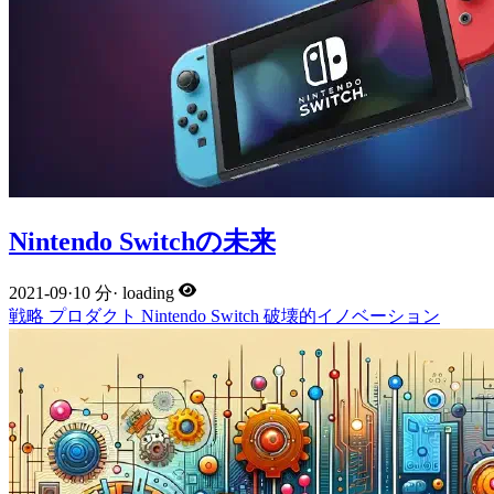
Nintendo Switchの未来
2021-09
·
10 分
·
loading
戦略
プロダクト
Nintendo
Switch
破壊的イノベーション