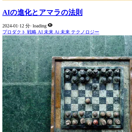
AIの進化とアマラの法則
2024-01
·
12 分
·
loading
プロダクト
戦略
AI
未来
Ai
未来
テクノロジー