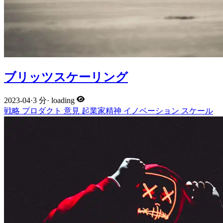
ブリッツスケーリング
2023-04
·
3 分
·
loading
戦略
プロダクト
意見
起業家精神
イノベーション
スケール