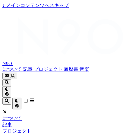
↓
メインコンテンツへスキップ
N9O
について
記事
プロジェクト
履歴書
音楽
JA
について
記事
プロジェクト