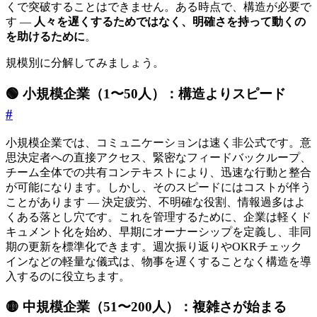
くで突破することはできません。ある時点で、構造が必要で
す —
人々を遅くするためではなく、明確さを持って動くの
を助けるために
。
規模別に分解してみましょう。
🟢 小規模企業（1〜50人）：構造よりスピード
#
小規模企業では、コミュニケーションは速く非公式です。意
思決定者への直接アクセス、緊密なフィードバックループ、
チーム全体での共有コンテキストにより、迅速な行動と整合
が可能になります。しかし、そのスピードにはコストが伴う
ことがあります — 決定疲労、不明確な役割、情報過多はよ
くある落とし穴です。これを管理するために、企業は軽くド
キュメント化を始め、早期にオーナーシップを定義し、非同
期の更新を標準化できます。週次振り返りやOKRチェック
インなどの軽量な儀式は、物事を遅くすることなく構造を導
入するのに役立ちます。
🟡 中規模企業（51〜200人）：複雑さが始まる