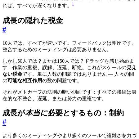
1
れば、すべてが遅くなります。
成長の隠れた税金
#
10人では、すべてが速いです。フィードバックは即座です。
整合するためのミーティングは必要ありません。
しかし50人では？または150人では？ドラッグを感じ始めま
す：作業の重複、誤解、遅延、断絶。これがスケールの
見え
ない税金
です。単に人数の問題ではありません — 人々の間
の
可能な相互作用
の数の問題です。
それがメトカーフの法則の暗い側面です：すべての接続は潜
在的な不整合、遅延、または努力の重複です。
成長が
本当に
必要とするもの：制約
#
より多くのミーティングやより多くのツールで複雑さを力づ