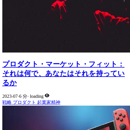
プロダクト・マーケット・フィット：
それは何で、あなたはそれを持ってい
るか
2023-07
·
6 分
·
loading
戦略
プロダクト
起業家精神