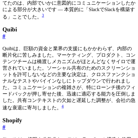
てたのは、内部でいかに意図的にコミュニケーションしたか
による部分が大きいです — 本質的に「SlackでSlackを構築す
3
る」ことでした。
Quibi
#
Quibiは、巨額の資金と業界の支援にもかかわらず、内部の
断片化に苦しみました。マーケティング、プロダクト、コン
テンツチームは橋渡しメカニズムがほとんどなくサイロで運
営されていました。ソーシャル共有のためのスクリーンショ
ットを許可しないなどの主要な決定は、クロスファンクショ
ナルなテストやバイインなしにトップダウンで行われまし
た。コミュニケーションの複雑さが、特にローンチ後のフィ
ードバックが押し寄せた後、迅速に適応する能力を圧倒しま
した。共有コンテキストの欠如と遅延した調整が、会社の急
4
速な衰退に寄与しました。
Shopify
#