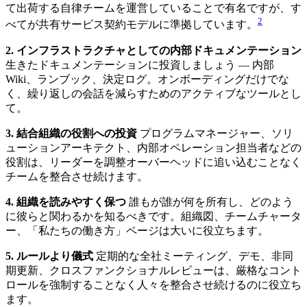
て出荷する自律チームを運営していることで有名ですが、す
2
べてが共有サービス契約モデルに準拠しています。
2. インフラストラクチャとしての内部ドキュメンテーション
生きたドキュメンテーションに投資しましょう — 内部
Wiki、ランブック、決定ログ。オンボーディングだけでな
く、繰り返しの会話を減らすためのアクティブなツールとし
て。
3. 結合組織の役割への投資
プログラムマネージャー、ソリ
ューションアーキテクト、内部オペレーション担当者などの
役割は、リーダーを調整オーバーヘッドに追い込むことなく
チームを整合させ続けます。
4. 組織を読みやすく保つ
誰もが誰が何を所有し、どのよう
に彼らと関わるかを知るべきです。組織図、チームチャータ
ー、「私たちの働き方」ページは大いに役立ちます。
5. ルールより儀式
定期的な全社ミーティング、デモ、非同
期更新、クロスファンクショナルレビューは、厳格なコント
ロールを強制することなく人々を整合させ続けるのに役立ち
ます。