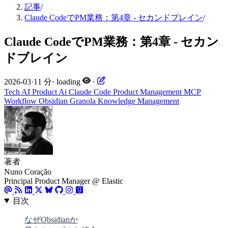
記事
/
Claude CodeでPM業務：第4章 - セカンドブレイン
/
Claude CodeでPM業務：第4章 - セカン
ドブレイン
2026-03
·
11 分
·
loading
·
Tech
AI
Product
Ai
Claude Code
Product Management
MCP
Workflow
Obsidian
Granola
Knowledge Management
著者
Nuno Coração
Principal Product Manager @ Elastic
目次
なぜObsidianか