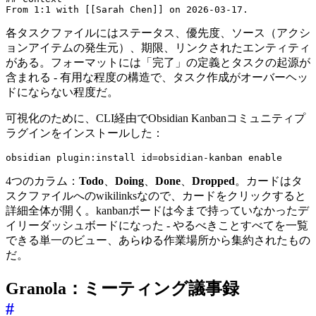
From 1:1 with [[Sarah Chen]] on 2026-03-17.
各タスクファイルにはステータス、優先度、ソース（アクシ
ョンアイテムの発生元）、期限、リンクされたエンティティ
がある。フォーマットには「完了」の定義とタスクの起源が
含まれる - 有用な程度の構造で、タスク作成がオーバーヘッ
ドにならない程度だ。
可視化のために、CLI経由でObsidian Kanbanコミュニティプ
ラグインをインストールした：
obsidian plugin:install 
id
=
obsidian-kanban enable
4つのカラム：
Todo
、
Doing
、
Done
、
Dropped
。カードはタ
スクファイルへのwikilinksなので、カードをクリックすると
詳細全体が開く。kanbanボードは今まで持っていなかったデ
イリーダッシュボードになった - やるべきことすべてを一覧
できる単一のビュー、あらゆる作業場所から集約されたもの
だ。
Granola：ミーティング議事録
#