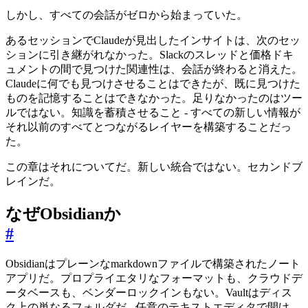
しかし、すべての会話がゼロから始まっていた。
あるセッションでClaudeが見出したインサイトは、次のセッ
ションに引き継がれなかった。Slackのスレッドと価格ドキ
ュメントの間で見つけた関連性は、会話が終わると消えた。
Claudeに何でも見つけさせることはできたが、既に見つけた
ものを記憶することはできなかった。足りなかったのはツー
ルではない。知識を蓄積させること - すべての新しい情報が
それ以前のすべてとつながるレイヤーを構築することだっ
た。
この章はそれについてだ。新しい統合ではない。セカンドブ
レインだ。
なぜObsidianか
#
Obsidianはプレーンなmarkdownファイルで構築されたノート
アプリだ。プロプライエタリなフォーマットも、クラウドデ
ータベースも、ベンダーロックインもない。Vaultはディス
ク上の単なるフォルダだ - 任意のテキストエディタで開け