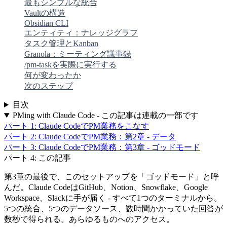
最もシンプルな統合
Vaultの構造
Obsidian CLI
エンティティ：ナレッジグラフ
タスク管理とKanban
Granola：ミーティング議事録
/pm-taskを実際に実行する
何が変わったか
次のステップ
目次
PMing with Claude Code - この記事は連載の一部です
パート 1: Claude CodeでPM業務をこなす
パート 2: Claude CodeでPM業務：第2章 - データ
パート 3: Claude CodeでPM業務：第3章 - ゴッドモード
パート 4: この記事
第3章の最後で、このセットアップを「ゴッドモード」と呼
んだ。Claude CodeはGitHub、Notion、Snowflake、Google
Workspace、Slackに手が届く - すべて1つのターミナルから。
5つの統合、5つのデータソース、数時間かかっていた回答が
数秒で得られる。あらゆるものへのアクセス。