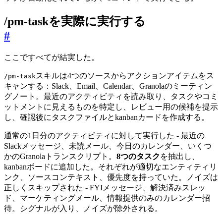
/pm-taskを実際に実行する
#
ここですべてが結実した。
スキルは4つのソースからアクションアイテムをス
/pm-task
キャンする：Slack、Email、Calendar、Granolaのミーティン
グノート。最近のアクティビティを読み取り、タスクやコミ
ットメントに見えるものを特定し、レビュー用の候補を提示
し、確認後にタスクファイルとkanbanカードを作成する。
通常の1日分のアクティビティに対して実行した - 最近の
Slackメッセージ、未読メール、今日のカレンダー、いくつ
かのGranolaトランスクリプト。
8つのタスク
を抽出し、
kanbanボードに追加した。それぞれが適切なエンティティリ
ンク、ソースコンテキスト、優先度を持っていた。ノイズは
正しくスキップされた - FYIメッセージ、解決済みスレッ
ド、マーケティングメール、情報提供のみのカレンダー招
待。シグナルが入り、ノイズが除外される。