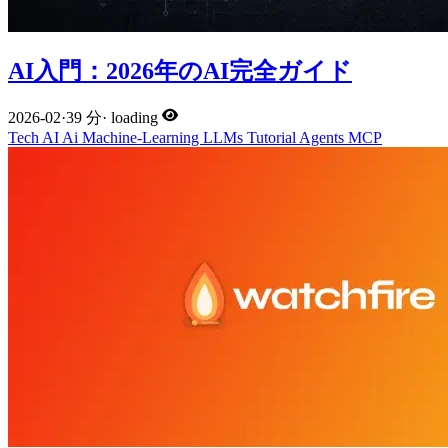
AI入門：2026年のAI完全ガイド
2026-02
·
39 分
·
loading
Tech
AI
Ai
Machine-Learning
LLMs
Tutorial
Agents
MCP