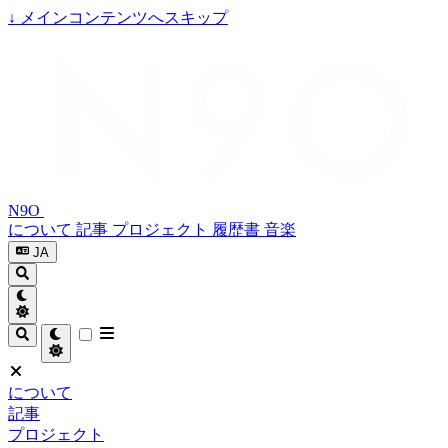
↓
メインコンテンツへスキップ
N9O
について
記事
プロジェクト
履歴書
音楽
JA
について
記事
プロジェクト