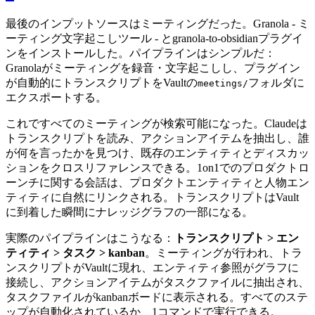
最後のインプットソースはミーティングだった。Granola - ミ
ーティング文字起こしツール - とgranola-to-obsidianプラグイ
ンをインストールした。パイプラインはシンプルだ：
Granolaがミーティングを録音・文字起こしし、プラグイン
が自動的にトランスクリプトをVaultの
フォルダに
meetings/
エクスポートする。
これですべてのミーティングが検索可能になった。Claudeは
トランスクリプトを読み、アクションアイテムを抽出し、誰
が何を言ったかを見つけ、既存のエンティティとディスカッ
ションをクロスリファレンスできる。1on1でのプロダクトロ
ーンチに関する会話は、プロダクトエンティティと人物エン
ティティに自然にリンクされる。トランスクリプトはVault
に到着した瞬間にナレッジグラフの一部になる。
実際のパイプラインはこうなる：
トランスクリプト > エン
ティティ > タスク > kanban
。ミーティングが行われ、トラ
ンスクリプトがVaultに現れ、エンティティ参照がグラフに
接続し、アクションアイテムがタスクファイルに抽出され、
タスクファイルがkanbanボードに表示される。すべてのステ
ップが自動化されているか、1コマンドで実行できる。