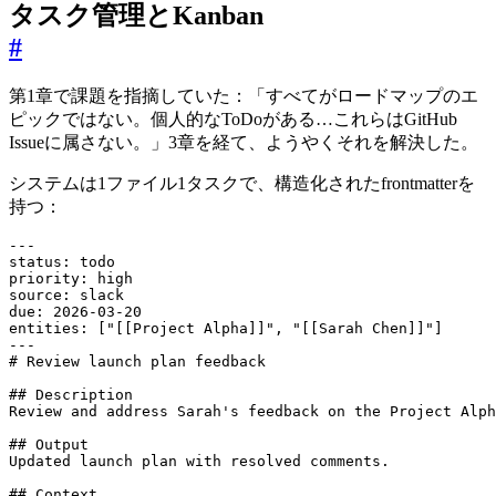
タスク管理とKanban
#
第1章で課題を指摘していた：「すべてがロードマップのエ
ピックではない。個人的なToDoがある…これらはGitHub
Issueに属さない。」3章を経て、ようやくそれを解決した。
システムは1ファイル1タスクで、構造化されたfrontmatterを
持つ：
---
status
:
todo
priority
:
high
source
:
slack
due
:
2026-03-20
entities
:
[
"[[Project Alpha]]"
,
"[[Sarah Chen]]"
]
---
# Review launch plan feedback
## Description
Review and address Sarah's feedback on the Project Alph
## Output
Updated launch plan with resolved comments.
## Context