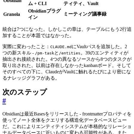
Obsidian
ム + CLI
ティティ、Vault
Obsidianプラグ
ミーティング議事録
Granola
イン
統合は7つになった。しかしこの章は、テーブルにもう2行追
加することが本題ではなかった。
実際に変わったこと：
にVaultパスを追加した。2
CLAUDE.md
つの新スキル -
と
。39のエンティティが
/pm-task
/entities
抽出され接続された。4つの異なるソースから8つのタスクが
取り出された。以前は存在しなかったkanbanボード。そして
そのすべての下に、ClaudeがVaultに触れるたびにより密にな
るナレッジグラフがある。
次のステップ
#
Obsidianは最近Basesをリリースした - frontmatterプロパティを
使ってノート全体をクエリする構造化データベースビュー
だ。これによりエンティティシステムが本格的なリレーショ
ナルデータベースに近いものに変わる可能性がある。また、