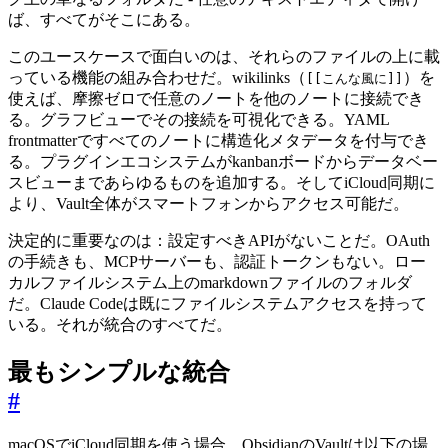
ば、すべてがそこにある。
このユースケースで面白いのは、それらのファイルの上に載
っている機能の組み合わせだ。wikilinks（
）を
[[こんな風に]]
使えば、摩擦ゼロで任意のノートを他のノートに接続でき
る。グラフビューでその接続を可視化できる。YAML
frontmatterですべてのノートに構造化メタデータを付与でき
る。プラグインエコシステムがkanbanボードからデータベー
スビューまであらゆるものを追加する。そしてiCloud同期に
より、Vault全体がスマートフォンからアクセス可能だ。
決定的に重要なのは：設定すべきAPIがないことだ。OAuth
の手続きも、MCPサーバーも、認証トークンもない。ロー
カルファイルシステム上のmarkdownファイルのフォルダ
だ。Claude Codeは既にファイルシステムアクセスを持って
いる。それが統合のすべてだ。
最もシンプルな統合
#
macOSでiCloud同期を使う場合、ObsidianのVaultは以下の場