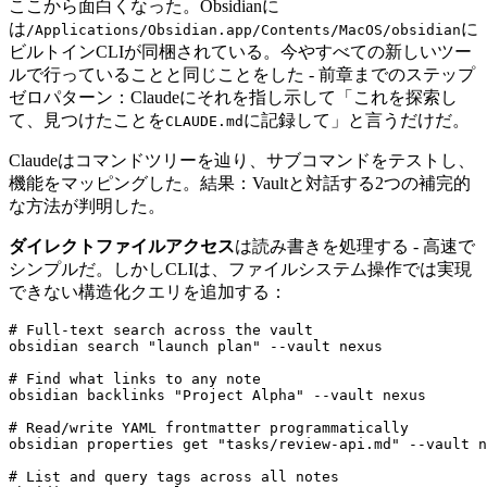
ここから面白くなった。Obsidianに
は
に
/Applications/Obsidian.app/Contents/MacOS/obsidian
ビルトインCLIが同梱されている。今やすべての新しいツー
ルで行っていることと同じことをした - 前章までのステップ
ゼロパターン：Claudeにそれを指し示して「これを探索し
て、見つけたことを
に記録して」と言うだけだ。
CLAUDE.md
Claudeはコマンドツリーを辿り、サブコマンドをテストし、
機能をマッピングした。結果：Vaultと対話する2つの補完的
な方法が判明した。
ダイレクトファイルアクセス
は読み書きを処理する - 高速で
シンプルだ。しかしCLIは、ファイルシステム操作では実現
できない構造化クエリを追加する：
# Full-text search across the vault
obsidian search 
"launch plan"
# Find what links to any note
obsidian backlinks 
"Project Alpha"
# Read/write YAML frontmatter programmatically
obsidian properties get 
"tasks/review-api.md"
# List and query tags across all notes