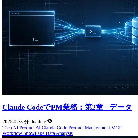
Claude CodeでPM業務：第2章 - データ
2026-02
·
8 分
·
loading
Tech
AI
Product
Ai
Claude Code
Product Management
MCP
Workflow
Snowflake
Data Analysis