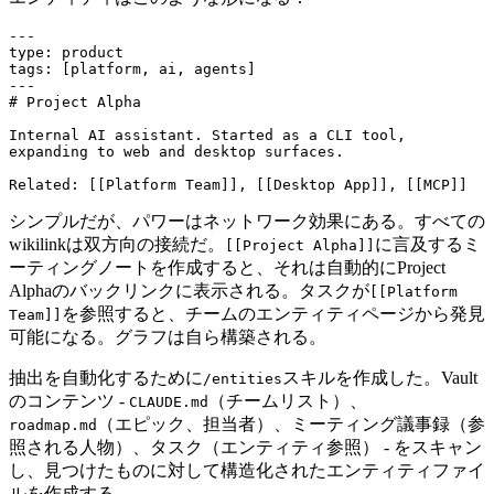
---
type
:
product
tags
:
[
platform, ai, agents]
---
# Project Alpha
Internal AI assistant. Started as a CLI tool,
expanding to web and desktop surfaces.
Related
:
[[
Platform Team]], [[Desktop App]], [[MCP]]
シンプルだが、パワーはネットワーク効果にある。すべての
wikilinkは双方向の接続だ。
に言及するミ
[[Project Alpha]]
ーティングノートを作成すると、それは自動的にProject
Alphaのバックリンクに表示される。タスクが
[[Platform
を参照すると、チームのエンティティページから発見
Team]]
可能になる。グラフは自ら構築される。
抽出を自動化するために
スキルを作成した。Vault
/entities
のコンテンツ -
（チームリスト）、
CLAUDE.md
（エピック、担当者）、ミーティング議事録（参
roadmap.md
照される人物）、タスク（エンティティ参照） - をスキャン
し、見つけたものに対して構造化されたエンティティファイ
ルを作成する。