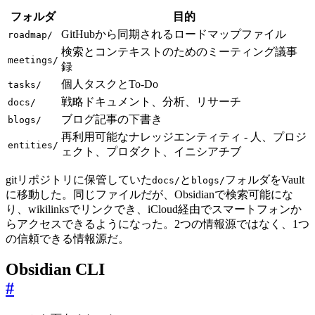
フォルダ
目的
GitHubから同期されるロードマップファイル
roadmap/
検索とコンテキストのためのミーティング議事
meetings/
録
個人タスクとTo-Do
tasks/
戦略ドキュメント、分析、リサーチ
docs/
ブログ記事の下書き
blogs/
再利用可能なナレッジエンティティ - 人、プロジ
entities/
ェクト、プロダクト、イニシアチブ
gitリポジトリに保管していた
と
フォルダをVault
docs/
blogs/
に移動した。同じファイルだが、Obsidianで検索可能にな
り、wikilinksでリンクでき、iCloud経由でスマートフォンか
らアクセスできるようになった。2つの情報源ではなく、1つ
の信頼できる情報源だ。
Obsidian CLI
#