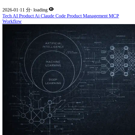
2026-01
·
11 分
·
loading
Tech
AI
Product
Ai
Claude Code
Product Management
MCP
Workflow