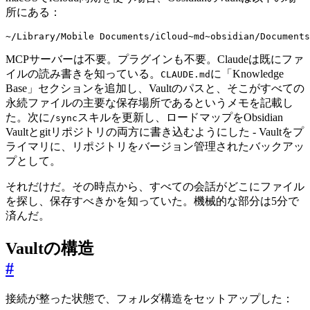
所にある：
~/Library/Mobile Documents/iCloud~md~obsidian/Documents
MCPサーバーは不要。プラグインも不要。Claudeは既にファ
イルの読み書きを知っている。
に「Knowledge
CLAUDE.md
Base」セクションを追加し、Vaultのパスと、そこがすべての
永続ファイルの主要な保存場所であるというメモを記載し
た。次に
スキルを更新し、ロードマップをObsidian
/sync
Vaultとgitリポジトリの両方に書き込むようにした - Vaultをプ
ライマリに、リポジトリをバージョン管理されたバックアッ
プとして。
それだけだ。その時点から、すべての会話がどこにファイル
を探し、保存すべきかを知っていた。機械的な部分は5分で
済んだ。
Vaultの構造
#
接続が整った状態で、フォルダ構造をセットアップした：