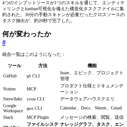
4つのインプットソースが1つのスキルを通じて、エンティテ
ィリンクとkanban可視化を備えた構造化タスクファイルに集
約された。30分の手動スキャンが必要だったクロスソースの
タスク抽出が、約20秒で完了した。
何が変わったか
#
統合一覧はこのようになった：
ツール
方法
機能
Issue、エピック、プロジェクト
GitHub
CLI
gh
管理
プロダクト仕様とドキュメンテ
Notion
MCP
ーション
Snowflake
CLI
データウェアハウスクエリ
snow
Google
Calendar、Docs、Sheets、Gmail
CLI
gws
Workspace
Slack
MCP Plugin
メッセージの検索、閲覧、送信
ファイルシステ
ナレッジグラフ、タスク、エン