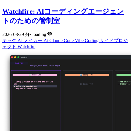
Watchfire: AIコーディングエージェン
トのための管制室
2026-08
·
29 分
·
loading
テック
AI
メイカー
Ai
Claude Code
Vibe Coding
サイドプロジ
ェクト
Watchfire