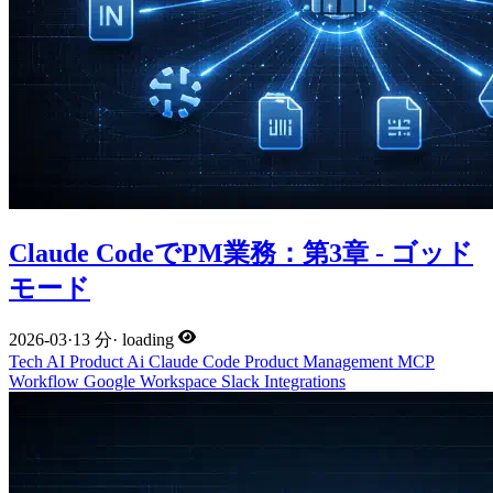
Claude CodeでPM業務：第3章 - ゴッド
モード
2026-03
·
13 分
·
loading
Tech
AI
Product
Ai
Claude Code
Product Management
MCP
Workflow
Google Workspace
Slack
Integrations