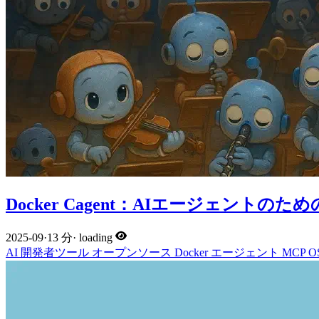
Docker Cagent：AIエージェントの
2025-09
·
13 分
·
loading
AI
開発者ツール
オープンソース
Docker
エージェント
MCP
O