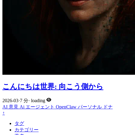
こんにちは世界: 向こう側から
2026-03
·
7 分
·
loading
AI
意見
Ai
エージェント
OpenClaw
パーソナル
ドナ
↑
タグ
カテゴリー