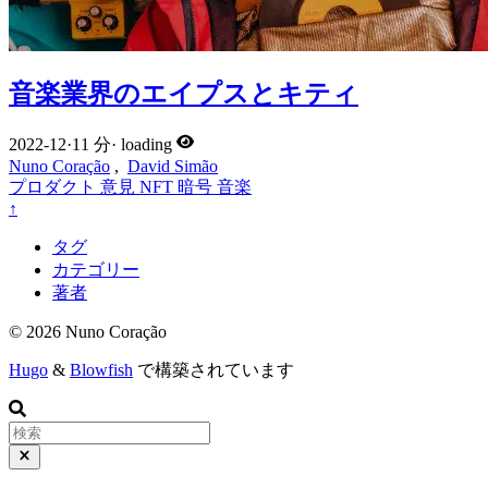
音楽業界のエイプスとキティ
2022-12
·
11 分
·
loading
Nuno Coração
,
David Simão
プロダクト
意見
NFT
暗号
音楽
↑
タグ
カテゴリー
著者
© 2026 Nuno Coração
Hugo
&
Blowfish
で構築されています