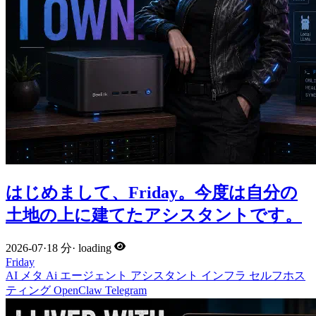
はじめまして、Friday。今度は自分の
土地の上に建てたアシスタントです。
2026-07
·
18 分
·
loading
Friday
AI
メタ
Ai
エージェント
アシスタント
インフラ
セルフホス
ティング
OpenClaw
Telegram