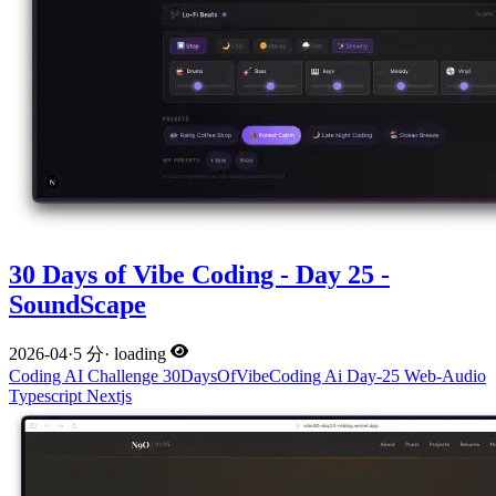
30 Days of Vibe Coding - Day 25 -
SoundScape
2026-04
·
5 分
·
loading
Coding
AI
Challenge
30DaysOfVibeCoding
Ai
Day-25
Web-Audio
Typescript
Nextjs