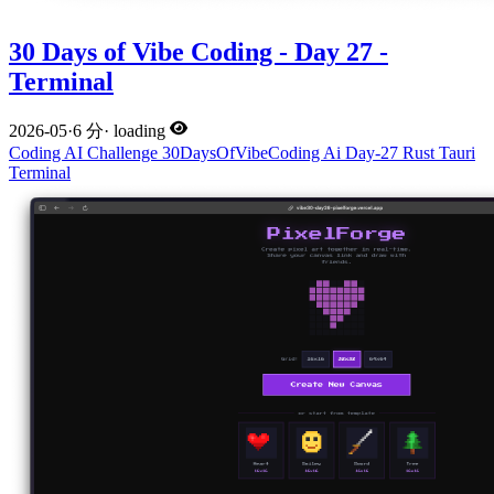
30 Days of Vibe Coding - Day 27 -
Terminal
2026-05
·
6 分
·
loading
Coding
AI
Challenge
30DaysOfVibeCoding
Ai
Day-27
Rust
Tauri
Terminal