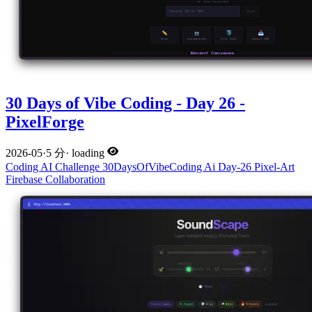
30 Days of Vibe Coding - Day 26 -
PixelForge
2026-05
·
5 分
·
loading
Coding
AI
Challenge
30DaysOfVibeCoding
Ai
Day-26
Pixel-Art
Firebase
Collaboration