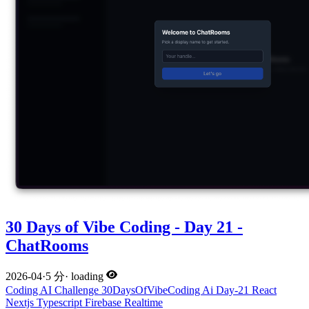
30 Days of Vibe Coding - Day 21 -
ChatRooms
2026-04
·
5 分
·
loading
Coding
AI
Challenge
30DaysOfVibeCoding
Ai
Day-21
React
Nextjs
Typescript
Firebase
Realtime