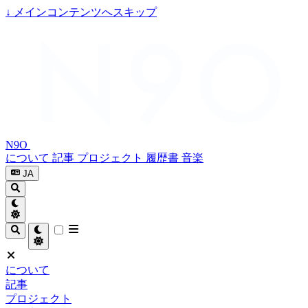
↓
メインコンテンツへスキップ
N9O
について
記事
プロジェクト
履歴書
音楽
JA
について
記事
プロジェクト