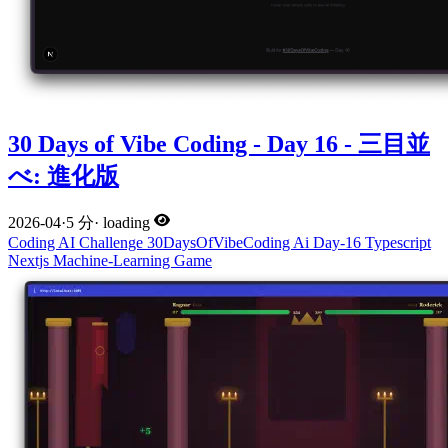
30 Days of Vibe Coding - Day 16 - 三目並
べ: 進化版
2026-04
·
5 分
·
loading
Coding
AI
Challenge
30DaysOfVibeCoding
Ai
Day-16
Typescript
Nextjs
Machine-Learning
Game