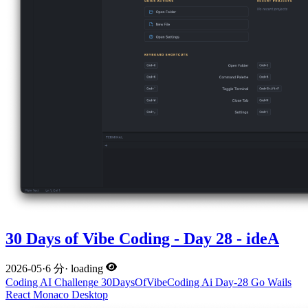
30 Days of Vibe Coding - Day 28 - ideA
2026-05
·
6 分
·
loading
Coding
AI
Challenge
30DaysOfVibeCoding
Ai
Day-28
Go
Wails
React
Monaco
Desktop