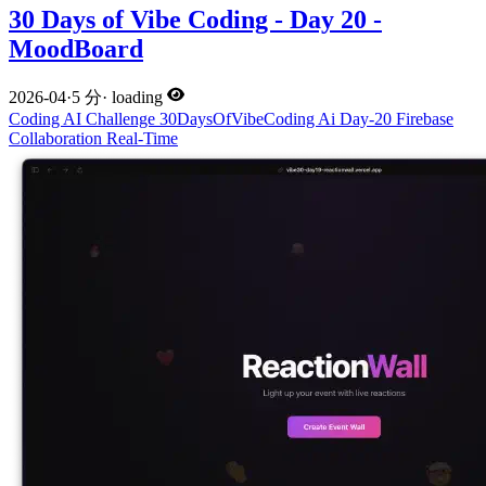
30 Days of Vibe Coding - Day 20 -
MoodBoard
2026-04
·
5 分
·
loading
Coding
AI
Challenge
30DaysOfVibeCoding
Ai
Day-20
Firebase
Collaboration
Real-Time