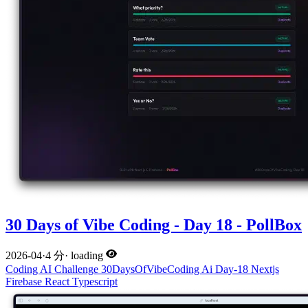
30 Days of Vibe Coding - Day 18 - PollBox
2026-04
·
4 分
·
loading
Coding
AI
Challenge
30DaysOfVibeCoding
Ai
Day-18
Nextjs
Firebase
React
Typescript