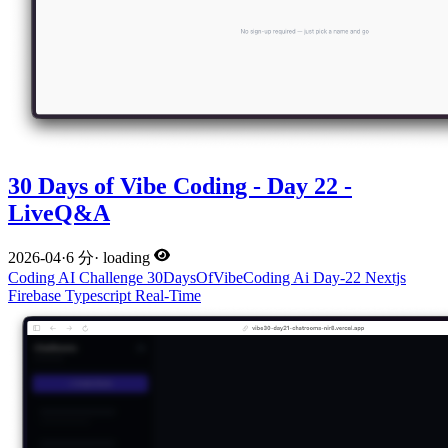
30 Days of Vibe Coding - Day 22 -
LiveQ&A
2026-04
·
6 分
·
loading
Coding
AI
Challenge
30DaysOfVibeCoding
Ai
Day-22
Nextjs
Firebase
Typescript
Real-Time