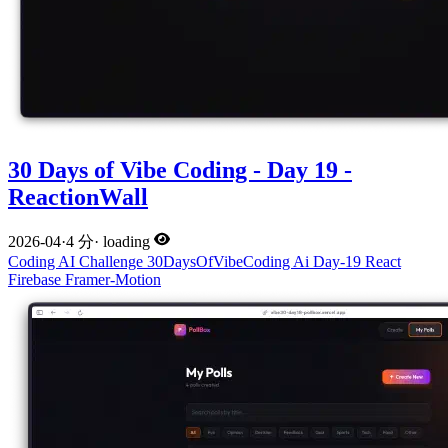
30 Days of Vibe Coding - Day 19 -
ReactionWall
2026-04
·
4 分
·
loading
Coding
AI
Challenge
30DaysOfVibeCoding
Ai
Day-19
React
Firebase
Framer-Motion