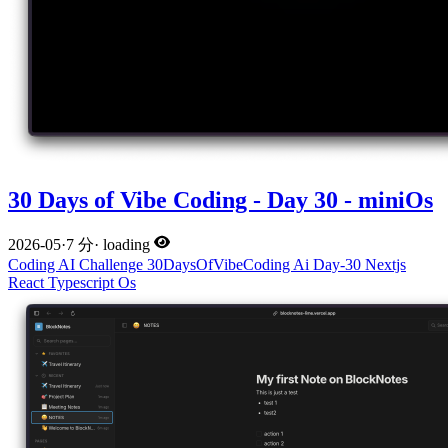
30 Days of Vibe Coding - Day 30 - miniOs
2026-05
·
7 分
·
loading
Coding
AI
Challenge
30DaysOfVibeCoding
Ai
Day-30
Nextjs
React
Typescript
Os