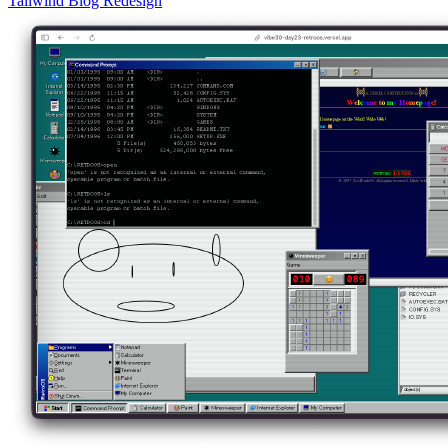
Tailwind
Blog
Redesign