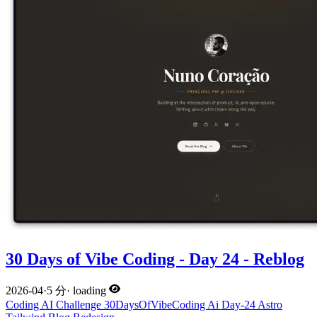
30 Days of Vibe Coding - Day 24 - Reblog
2026-04
·
5 分
·
loading
Coding
AI
Challenge
30DaysOfVibeCoding
Ai
Day-24
Astro