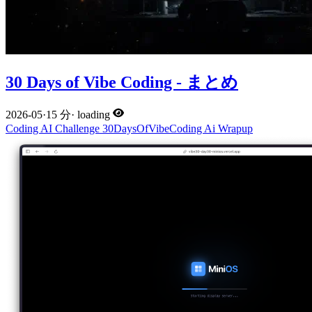
30 Days of Vibe Coding - まとめ
2026-05
·
15 分
·
loading
Coding
AI
Challenge
30DaysOfVibeCoding
Ai
Wrapup