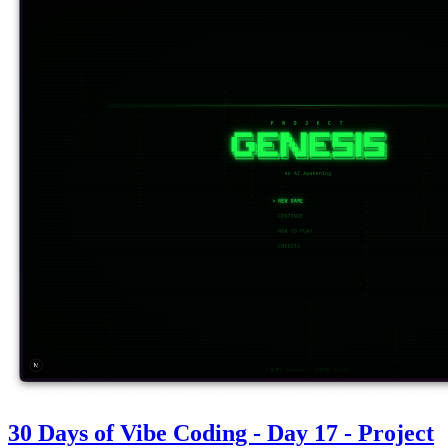
30 Days of Vibe Coding - Day 17 - Project