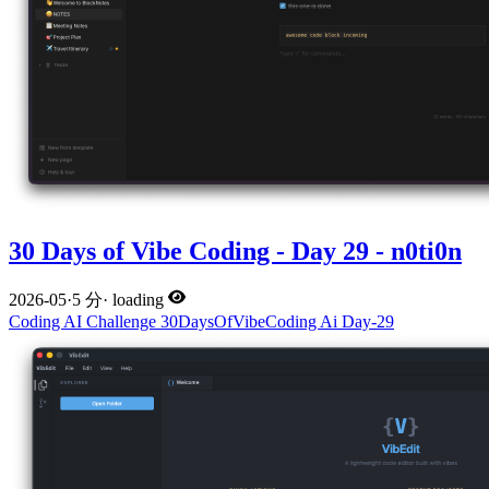
30 Days of Vibe Coding - Day 29 - n0ti0n
2026-05
·
5 分
·
loading
Coding
AI
Challenge
30DaysOfVibeCoding
Ai
Day-29