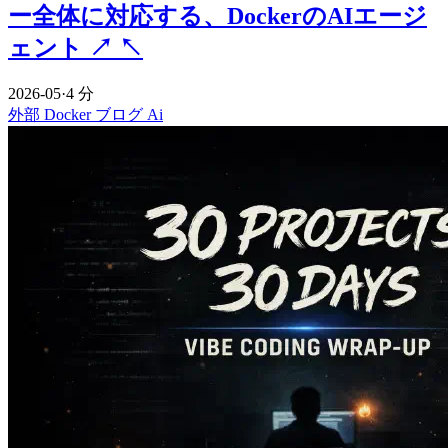
ー全体に対応する、DockerのAIエージ
ェント
↗
↖
2026-05
·
4 分
外部
Docker
ブログ
Ai