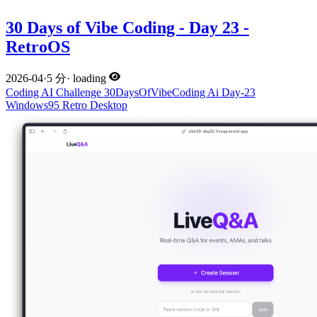
30 Days of Vibe Coding - Day 23 -
RetroOS
2026-04
·
5 分
·
loading
Coding
AI
Challenge
30DaysOfVibeCoding
Ai
Day-23
Windows95
Retro
Desktop