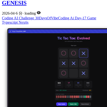
GENESIS
2026-04
·
6 分
·
loading
Coding
AI
Challenge
30DaysOfVibeCoding
Ai
Day-17
Game
Typescript
Nextjs