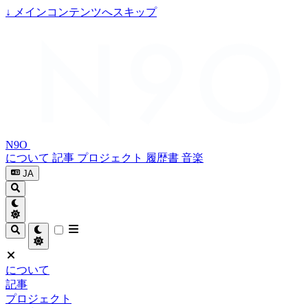
↓
メインコンテンツへスキップ
N9O
について
記事
プロジェクト
履歴書
音楽
JA
について
記事
プロジェクト