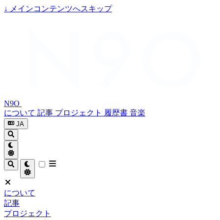
↓
メインコンテンツへスキップ
N9O
について
記事
プロジェクト
履歴書
音楽
JA
について
記事
プロジェクト