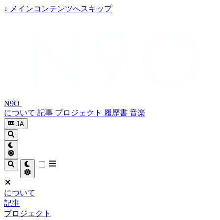
↓
メインコンテンツへスキップ
N9O
について
記事
プロジェクト
履歴書
音楽
JA
について
記事
プロジェクト