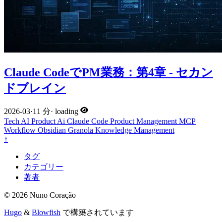
Claude CodeでPM業務：第4章 - セカン
ドブレイン
2026-03
·
11 分
·
loading
Tech
AI
Product
Ai
Claude Code
Product Management
MCP
Workflow
Obsidian
Granola
Knowledge Management
↑
タグ
カテゴリー
著者
© 2026 Nuno Coração
Hugo
&
Blowfish
で構築されています