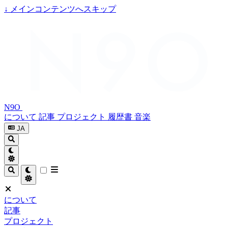
↓
メインコンテンツへスキップ
N9O
について
記事
プロジェクト
履歴書
音楽
JA
について
記事
プロジェクト