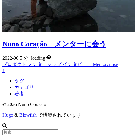
Nuno Coração – メンターに会う
2022-06
·
5 分
·
loading
プロダクト
メンターシップ
インタビュー
Mentorcruise
↑
タグ
カテゴリー
著者
© 2026 Nuno Coração
Hugo
&
Blowfish
で構築されています