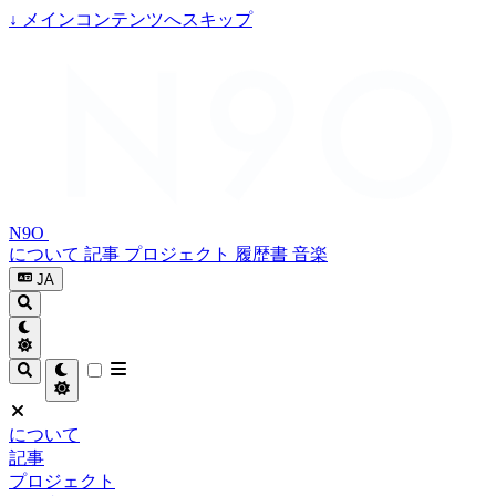
↓
メインコンテンツへスキップ
N9O
について
記事
プロジェクト
履歴書
音楽
JA
について
記事
プロジェクト