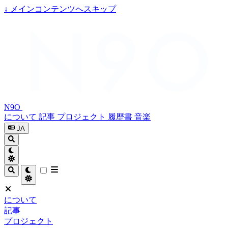
↓
メインコンテンツへスキップ
N9O
について
記事
プロジェクト
履歴書
音楽
JA
について
記事
プロジェクト