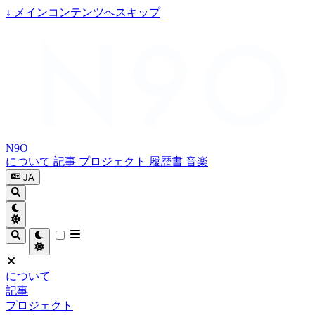
↓
メインコンテンツへスキップ
N9O
について
記事
プロジェクト
履歴書
音楽
JA
について
記事
プロジェクト