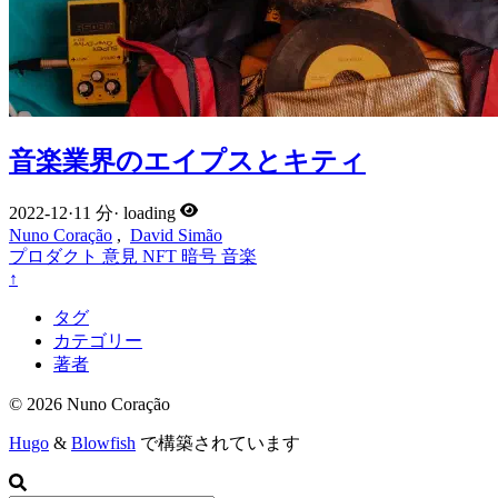
音楽業界のエイプスとキティ
2022-12
·
11 分
·
loading
Nuno Coração
,
David Simão
プロダクト
意見
NFT
暗号
音楽
↑
タグ
カテゴリー
著者
© 2026 Nuno Coração
Hugo
&
Blowfish
で構築されています