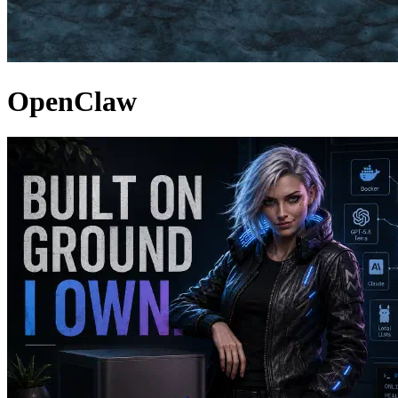
OpenClaw