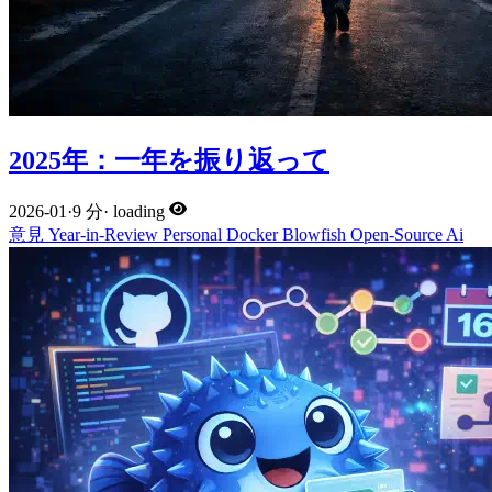
2025年：一年を振り返って
2026-01
·
9 分
·
loading
意見
Year-in-Review
Personal
Docker
Blowfish
Open-Source
Ai