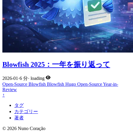
Blowfish 2025：一年を振り返って
2026-01
·
6 分
·
loading
Open-Source
Blowfish
Blowfish
Hugo
Open-Source
Year-in-
Review
↑
タグ
カテゴリー
著者
© 2026 Nuno Coração