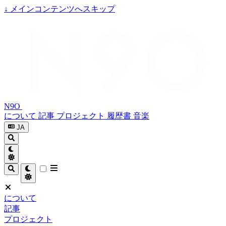
↓
メインコンテンツへスキップ
N9O
について
記事
プロジェクト
履歴書
音楽
JA
について
記事
プロジェクト