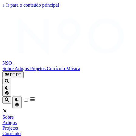
↓
Ir para o conteúdo principal
N9O
Sobre
Artigos
Projetos
Currículo
Música
PT-PT
Sobre
Artigos
Projetos
Currículo