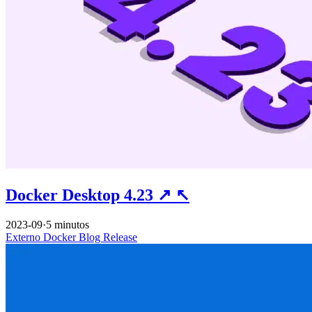
Docker Desktop 4.23
↗
↖
2023-09
·
5 minutos
Externo
Docker
Blog
Release