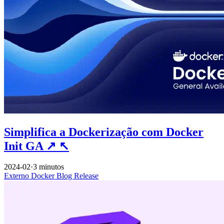
Simplifica a Dockerização com Docker
Init GA
↗
↖
2024-02
·
3 minutos
Externo
Docker
Blog
Release