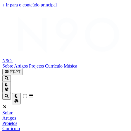
↓
Ir para o conteúdo principal
N9O
Sobre
Artigos
Projetos
Currículo
Música
PT-PT
Sobre
Artigos
Projetos
Currículo