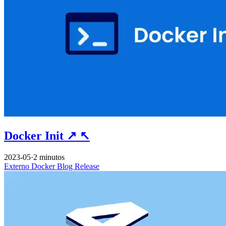
Docker Init
↗
↖
2023-05
·
2 minutos
Externo
Docker
Blog
Release