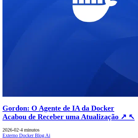
Gordon: O Agente de IA da Docker
Acabou de Receber uma Atualização
↗
↖
2026-02
·
4 minutos
Externo
Docker
Blog
Ai