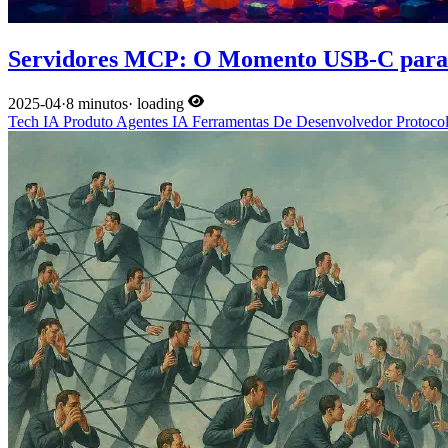
Servidores MCP: O Momento USB-C para 
2025-04
·
8 minutos
·
loading
Tech
IA
Produto
Agentes IA
Ferramentas De Desenvolvedor
Protoco