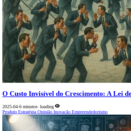
O Custo Invisível do Crescimento: A Lei 
2025-04
·
6 minutos
·
loading
Produto
Estratégia
Opinião
Inovação
Empreendedorismo