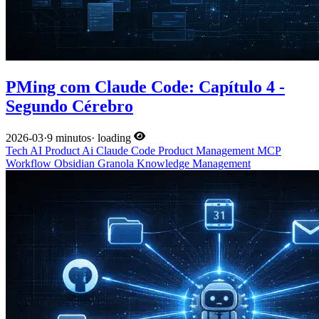
PMing com Claude Code: Capítulo 4 -
Segundo Cérebro
2026-03
·
9 minutos
·
loading
Tech
AI
Product
Ai
Claude Code
Product Management
MCP
Workflow
Obsidian
Granola
Knowledge Management