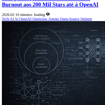
Burnout aos 200 Mil Stars até à OpenAI
2026-02
·
16 minutos
·
loading
Tech
AI
Ai
OpenAI
Openclaw
Agents
Open-Source
Steipete