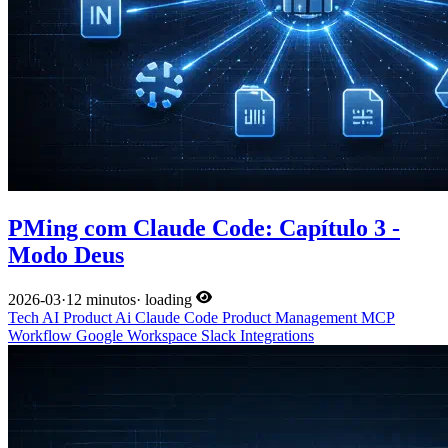
PMing com Claude Code: Capítulo 3 -
Modo Deus
2026-03
·
12 minutos
·
loading
Tech
AI
Product
Ai
Claude Code
Product Management
MCP
Workflow
Google Workspace
Slack
Integrations