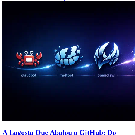
A Lagosta Que Abalou o GitHub: Do