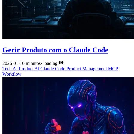
Gerir Produto com o Claude Code
2026-01
·
10 minutos
·
loading
Tech
AI
Product
Ai
Claude Code
Product Management
MCP
Workflow