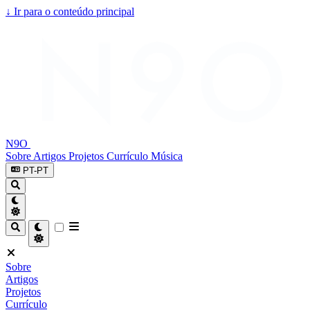
↓
Ir para o conteúdo principal
N9O
Sobre
Artigos
Projetos
Currículo
Música
PT-PT
Sobre
Artigos
Projetos
Currículo