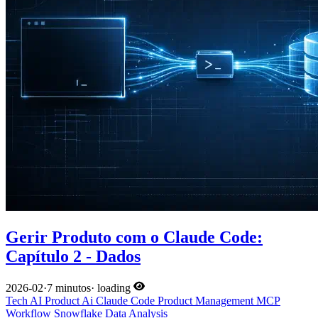
Gerir Produto com o Claude Code:
Capítulo 2 - Dados
2026-02
·
7 minutos
·
loading
Tech
AI
Product
Ai
Claude Code
Product Management
MCP
Workflow
Snowflake
Data Analysis