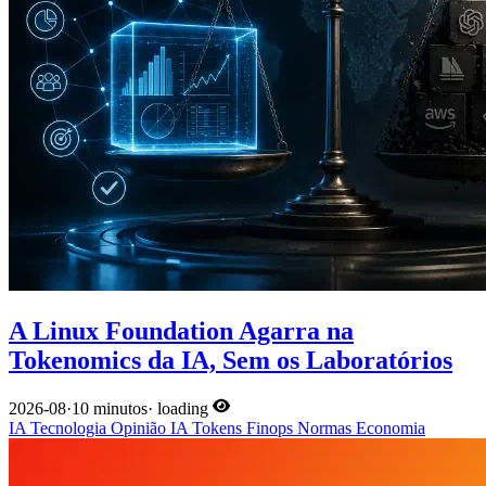
A Linux Foundation Agarra na
Tokenomics da IA, Sem os Laboratórios
2026-08
·
10 minutos
·
loading
IA
Tecnologia
Opinião
IA
Tokens
Finops
Normas
Economia