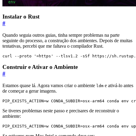
Instalar o Rust
#
Quando seguia outros guias, tinha sempre problemas na parte
seguinte do processo, a construção dos ambientes. Depois de muitas
tentativas, percebi que me faltava o compilador Rust.
curl --proto 
'=https'
 --tlsv1.2 -sSf https://sh.rustup.
Construir e Ativar o Ambiente
#
Estamos quase lá. Agora vamos criar o ambiente
e ativá-lo antes
ldm
de começar a gerar imagens.
PIP_EXISTS_ACTION
=
w 
CONDA_SUBDIR
=
osx-arm64 conda env cr
Se tiveres problemas neste passo e precisares de reconstruir o
ambiente:
PIP_EXISTS_ACTION
=
w 
CONDA_SUBDIR
=
osx-arm64 conda env up
Se estiveres num Mac Intel o comando deve ser: