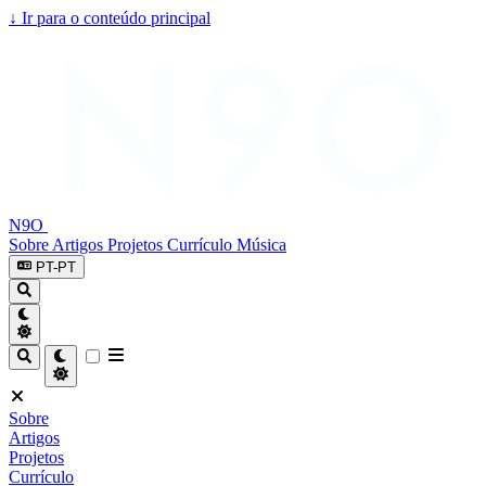
↓
Ir para o conteúdo principal
N9O
Sobre
Artigos
Projetos
Currículo
Música
PT-PT
Sobre
Artigos
Projetos
Currículo