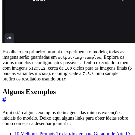
Escolhe o teu primeiro prompt e experimenta o modelo, todas as
imagens serão guardadas em
. Explora os
output/img-samples
vários modelos e configurações possíveis. Tenho executado o meu
com imagens
, cerca de
ciclos para as imagens finais (
512x512
100
5
para as variantes iniciais), e config scale a
. Como sampler
7.5
prefiro os resultados usando
.
DDIM
Alguns Exemplos
#
Aqui estão alguns exemplos de imagens das minhas execuções
iniciais do modelo. Deixo aqui alguns links para obter ideias sobre
como começar a desenhar
.
prompts
10 Melhores Prompts Text-to-Image para Gerador de Arte IA