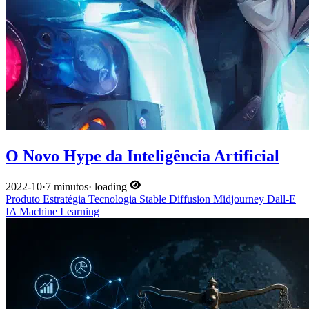
O Novo Hype da Inteligência Artificial
2022-10
·
7 minutos
·
loading
Produto
Estratégia
Tecnologia
Stable Diffusion
Midjourney
Dall-E
IA
Machine Learning