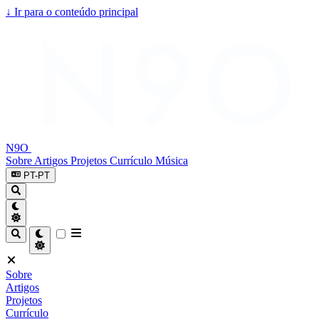
↓
Ir para o conteúdo principal
N9O
Sobre
Artigos
Projetos
Currículo
Música
PT-PT
Sobre
Artigos
Projetos
Currículo