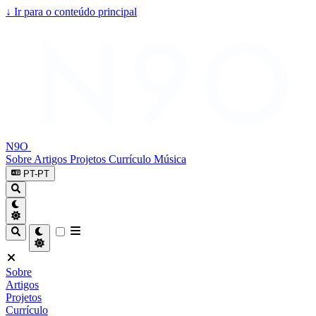
↓
Ir para o conteúdo principal
N9O
Sobre
Artigos
Projetos
Currículo
Música
PT-PT
Sobre
Artigos
Projetos
Currículo